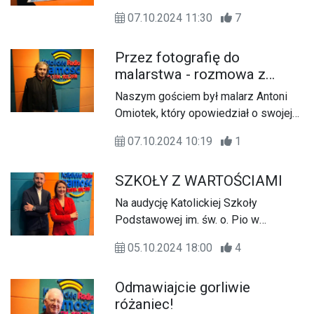
nas przestrzeń. O ujęciu cząstki
07.10.2024 11:30
7
świata i przeniesieniu obserwacji oraz
wspomnień na płótno, opowiadała
Przez fotografię do
Regina Grzybowska - malarka
malarstwa - rozmowa z
pochodząca z powiatu
Antonim Omiotkiem
hrubieszowskiego.
Naszym gościem był malarz Antoni
Omiotek, który opowiedział o swojej
twórczości, pasji do tworzenia
07.10.2024 10:19
1
obrazów oraz osobistym spojrzeniu
na otaczające nas piękno świata
SZKOŁY Z WARTOŚCIAMI
skutkujące przełożeniem obserwacji
na płótno.
Na audycję Katolickiej Szkoły
Podstawowej im. św. o. Pio w
Zamościu zapraszamy w każdą
05.10.2024 18:00
4
pierwszą sobotę miesiąca o godz.
17:10.
Odmawiajcie gorliwie
różaniec!