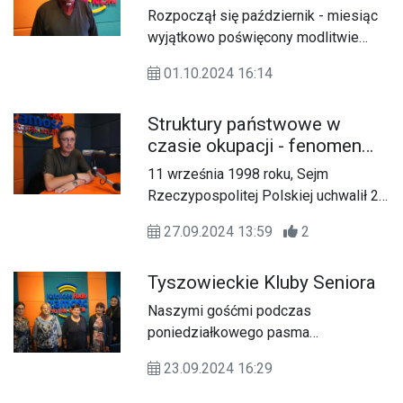
Rozpoczął się październik - miesiąc
wyjątkowo poświęcony modlitwie
różańcowej. To potężna broń, którą
01.10.2024 16:14
można wyprosić wiele łask.
Struktury państwowe w
czasie okupacji - fenomen
Polskiego Państwa
11 września 1998 roku, Sejm
Podziemnego
Rzeczypospolitej Polskiej uchwalił 27
września Dniem Polskiego Państwa
27.09.2024 13:59
2
Podziemnego, które poprzez swoją
działalność oraz szeroko zakrojone
Tyszowieckie Kluby Seniora
struktury organizacyjne i
konspiracyjne w czasie trwania II
Naszymi gośćmi podczas
Wojny Światowej, stało się
poniedziałkowego pasma
fenomenem w skali świata.
przedpołudniowego byli
23.09.2024 16:29
przedstawicielki Tyszowieckiego
Klubu Seniora oraz Klubu Senior Plus