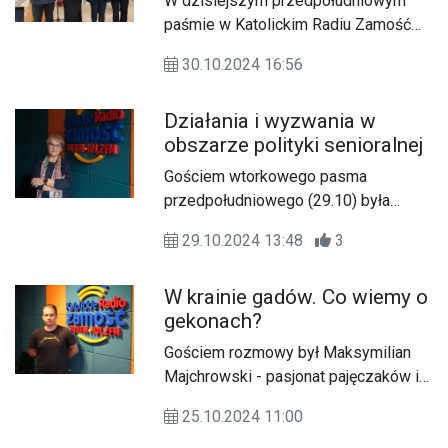
W dzisiejszym przedpołudniowym
paśmie w Katolickim Radiu Zamość
przedstawialiśmy relację z jubileuszu
30.10.2024 16:56
10 - lecia otwarcia Muzeum
Pożarnictwa w Oseredku w Gminie
Działania i wyzwania w
Susiec.
obszarze polityki senioralnej
Gościem wtorkowego pasma
przedpołudniowego (29.10) była
Krystyna Rybińska-Smyk, powołana
29.10.2024 13:48
3
do Zespołu Ekspertów ds. Polityki
Senioralnej przy Wojewodzie
W krainie gadów. Co wiemy o
Lubelskim oraz przewodnicząca
gekonach?
Zamojskiej Rady Seniorów.
Gościem rozmowy był Maksymilian
Majchrowski - pasjonat pajęczaków i
gadów, który przedstawił
25.10.2024 11:00
charakterystykę gekonów oraz