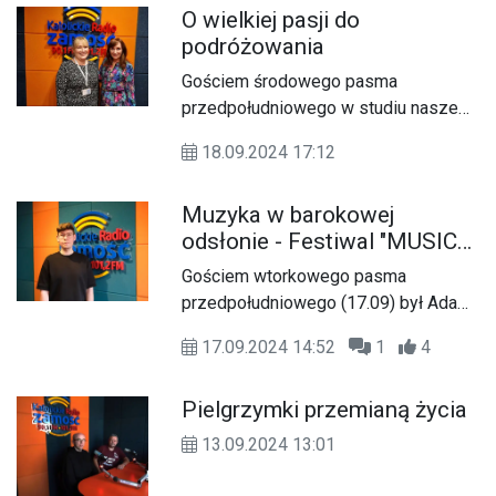
O wielkiej pasji do
w Perespie pod opieką Teresy
podróżowania
Rzeszut.
Gościem środowego pasma
przedpołudniowego w studiu naszego
radia była Aleksandra
18.09.2024 17:12
Baranowicz,pasjonatka podróżowania.
Muzyka w barokowej
odsłonie - Festiwal "MUSICA
DELL'ANIMA"
Gościem wtorkowego pasma
przedpołudniowego (17.09) był Adam
Kamieniecki, dyrektor artystyczny
17.09.2024 14:52
1
4
Wschodniego Festiwalu Muzyki
Barokowej "MUSICA DELL'ANIMA",
Pielgrzymki przemianą życia
którego IV edycja od kilku dni trwa w
Zamościu.
13.09.2024 13:01