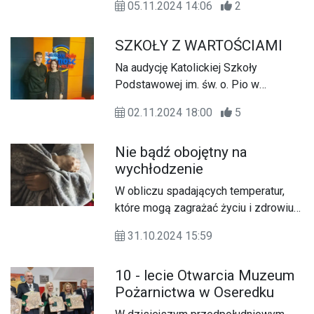
05.11.2024 14:06
2
przedpołudniowym paśmie gościliśmy
Jarosława Kuchtę, Łowczego
SZKOŁY Z WARTOŚCIAMI
Okręgowego Polskiego Związku
Łowieckiego w Zamościu.
Na audycję Katolickiej Szkoły
Zapraszamy do wysłuchania
Podstawowej im. św. o. Pio w
rozmowy.
Zamościu zapraszamy w każdą
02.11.2024 18:00
5
pierwszą sobotę miesiąca o godz.
17:10.
Nie bądź obojętny na
wychłodzenie
W obliczu spadających temperatur,
które mogą zagrażać życiu i zdrowiu
wielu osób, policjanci apelują do
31.10.2024 15:59
wszystkich obywateli o czujność i
odpowiedzialność.
10 - lecie Otwarcia Muzeum
Pożarnictwa w Oseredku