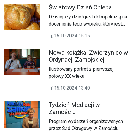
opowiedział o ciekawostkach
Światowy Dzień Chleba
związanych z tymi stworzeniami.
Dzisiejszy dzień jest dobrą okazją na
docenienie tego wypieku, który jest
podstawowym posiłkiem człowieka
16.10.2024 15:15
od wielu lat.
Nowa książka: Zwierzyniec w
Ordynacji Zamojskiej
Ilustrowany portret z pierwszej
połowy XX wieku
15.10.2024 13:40
Tydzień Mediacji w
Zamościu
Program wydarzeń organizowanych
przez Sąd Okręgowy w Zamościu