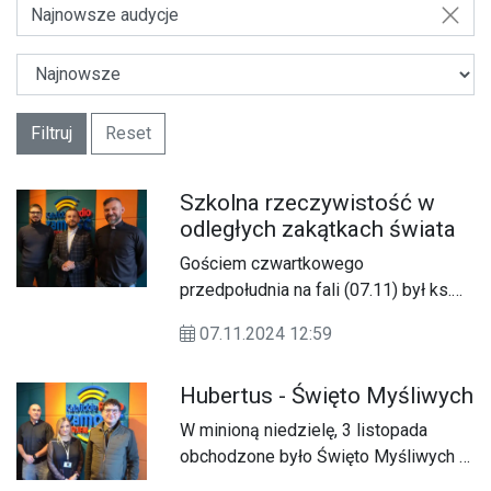
Najnowsze audycje
Filtruj
Reset
Szkolna rzeczywistość w
odległych zakątkach świata
Gościem czwartkowego
przedpołudnia na fali (07.11) był ks.
Mariusz Skakuj - rejonowy opiekun
07.11.2024 12:59
dzieł misyjnych i koordynator projektu
Misja Afryka, który opowiedział o
Hubertus - Święto Myśliwych
ostatnim wyjeździe na Madagaskar,
jaki miał miejsce w drugiej połowie
W minioną niedzielę, 3 listopada
października.
obchodzone było Święto Myśliwych -
Hubertus. Z tej okazji w dzisiejszym