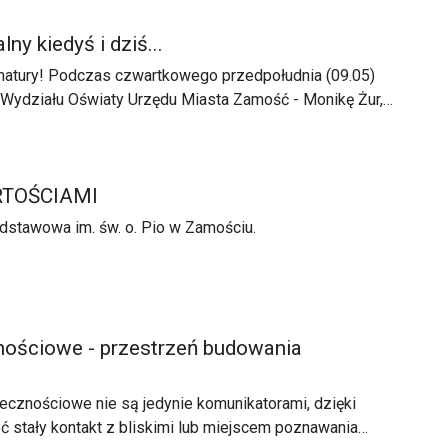
ny kiedyś i dziś...
matury! Podczas czwartkowego przedpołudnia (09.05)
 Wydziału Oświaty Urzędu Miasta Zamość - Monikę Żur,
o zmianach jakie zaszły na przestrzeni lat w egzaminach
rmułach w jakich tegoroczni maturzyści zdają egzaminy.
RTOŚCIAMI
dstawowa im. św. o. Pio w Zamościu.
ościowe - przestrzeń budowania
cznościowe nie są jedynie komunikatorami, dzięki
 stały kontakt z bliskimi lub miejscem poznawania