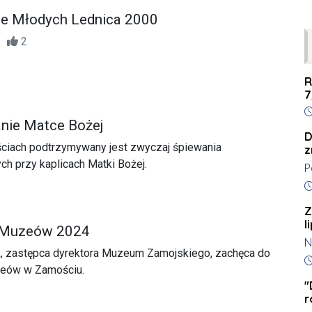
ie Młodych Lednica 2000
30
2
R
7
D
nie Matce Bożej
D
ciach podtrzymywany jest zwyczaj śpiewania
z
h przy kaplicach Matki Bożej.
P
k
D
t
Z
k
l
 Muzeów 2024
l
N
K
k, zastępca dyrektora Muzeum Zamojskiego, zachęca do
z
D
s
zeów w Zamościu.
o
c
"
r
w