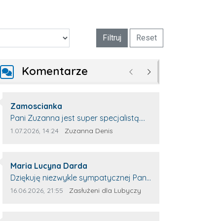
Filtruj
Reset
Komentarze
Poprzednie
Następne
Autor komentarza:
Zamoscianka
Treść komentarza:
Pani Zuzanna jest super specjalistą.
Korzystamy z moim pieskiem z jej
Data dodania komentarza:
Źródło komentarza:
1.07.2026, 14:24
Zuzanna Denis
pomocy i nigdy nas nie zawiodła.
Zawsze życzliwa, spokojna, cierpliwa.
Autor komentarza:
Maria Lucyna Darda
Treść komentarza:
Dziękuję niezwykle sympatycznej Pani
redaktor Annie Niderla-Kadach za
Data dodania komentarza:
Źródło komentarza:
16.06.2026, 21:55
Zasłużeni dla Lubyczy
profesjonalnie stawiane pytania i
wyrozumiałość dla wyróżnionych