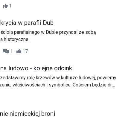
się przestrzenią, w której każdy ma możliwość
23
1
oimi zainteresowaniami oraz zbudowania wizerunku
spowodował także powstanie nowych zawodów.
krycia w parafii Dub
ścioła parafialnego w Dubie przynosi ze sobą
a historyczne.
12
1
17
na ludowo - kolejne odcinki
przedstawimy rolę krzewów w kulturze ludowej, powiemy
zeniu, właściwościach i symbolice. Gościem będzie dr
gwistka.
e niemieckiej broni