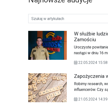
W służbie ludz
Zamościu
Uroczyste powitani
nastąpi w dniu 16 
Obchodów Dnia Stra
22.05.2024 15:
Zapożyczenia 
Robimy research, w
influencerów. Czy s
zapożyczeniach jęz
21.05.2024 14:39
Bakalarczyk, język