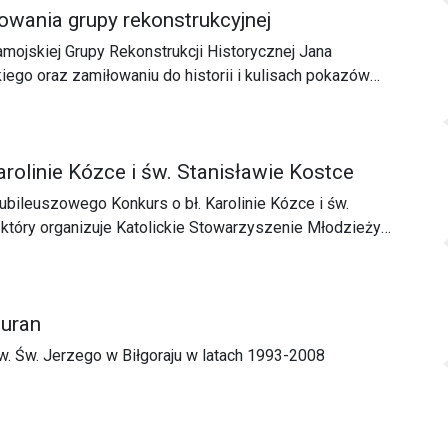
owania grupy rekonstrukcyjnej
mojskiej Grupy Rekonstrukcji Historycznej Jana
go oraz zamiłowaniu do historii i kulisach pokazów
opowiadał jej przedstawiciel i dowódca w czasie walk -
arolinie Kózce i św. Stanisławie Kostce
Jubileuszowego Konkurs o bł. Karolinie Kózce i św.
 który organizuje Katolickie Stowarzyszenie Młodzieży
Lubaczowskiej.
zuran
w. Św. Jerzego w Biłgoraju w latach 1993-2008