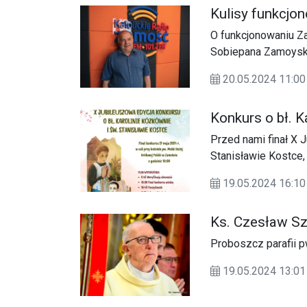
Kulisy funkcjon
O funkcjonowaniu Za
Sobiepana Zamoyskie
rekonstrukcyjnych, 
20.05.2024 11:00
Leszek Sobuś.
Konkurs o bł. K
Przed nami finał X 
Stanisławie Kostce,
Diecezji Zamojsko-
19.05.2024 16:10
Ks. Czesław S
Proboszcz parafii p
19.05.2024 13:01