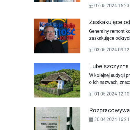
nowych osób. Stały 
07.05.2024 15:
podzielenia się sw
marki. Ich rozwój 
Zaskakujące od
Generalny remont ko
zaskakujące odkryci
03.05.2024 09:
Lubelszczyzna 
W kolejnej audycji 
o ich nazwach, znac
Olga Kielak, etnolin
01.05.2024 12:10
Rozpracowywani
30.04.2024 16:21