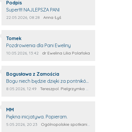
Autor komentarza:
osób, którym trema odbierała głos.
Podpis
Treść komentarza:
Super!!!! NAJLEPSZA PANI
Data dodania komentarza:
Źródło komentarza:
22.05.2026, 08:28
Anna Łyś
Autor komentarza:
Tomek
Treść komentarza:
Pozdrowienia dla Pani Eweliny
Data dodania komentarza:
Źródło komentarza:
10.05.2026, 13:42
dr Ewelina Lilia Polańska
Autor komentarza:
Bogusława z Zamościa
Treść komentarza:
Bogu niech będzie dzięki za pontników
Terespola Wyglądają jak kolorowe
Data dodania komentarza:
Źródło komentarza:
8.05.2026, 12:49
Tereszpol. Pielgrzymka do Górecka Kościelnego
ptaki Przydało by się więcej takich
zagorzałych pontników Można by
Autor komentarza:
było za rok połączyć siły. Wsteczny że
MM
Treść komentarza:
z innych parafii dojadą potnicy.
Piękna inicjatywa. Popieram.
Wszystko w wolność dzieci Bożych -
Data dodania komentarza:
Źródło komentarza:
5.05.2026, 20:23
Ogólnopolskie spotkanie Wojowników Maryi w Leżajsku
Amen Maryjo prowadź nas wszystkich