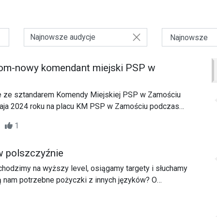
Najnowsze audycje
iom-nowy komendant miejski PSP w
e ze sztandarem Komendy Miejskiej PSP w Zamościu
maja 2024 roku na placu KM PSP w Zamościu podczas
żaka.
58
1
w polszczyźnie
chodzimy na wyższy level, osiągamy targety i słuchamy
ą nam potrzebne pożyczki z innych języków? O
ykowych rozmawialiśmy z prof. Martą Nowosad-
oznawcą.