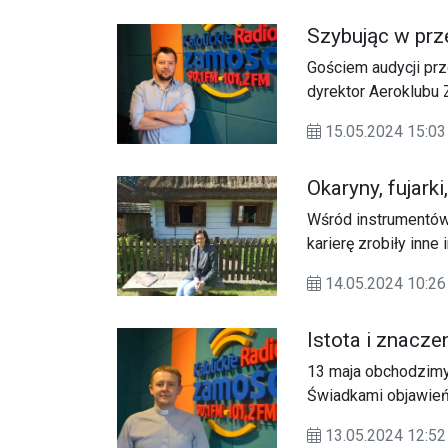
Szybując w prz
Gościem audycji pr
dyrektor Aeroklubu Z
związanych z lotnict
15.05.2024 15:03
etapach przygotowań
Okaryny, fujarki,
Wśród instrumentów
karierę zrobiły inne
Lubelszczyźnie zasły
14.05.2024 10:26
Instrumentarium lud
adiunkt w Muzeum Ws
Istota i znacze
UMCS.
13 maja obchodzimy
Świadkami objawień 
1917 roku w miejscow
13.05.2024 12:
Hiacynta Marto oraz