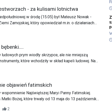
R
r
n
D
p
estworzach - za kulisami lotnictwa
zedpołudniowej w środę (15.05) był Mateusz Nowak -
Z
s
iemi Zamojskiej, który opowiedział m.in. o działaniach
p
wem i pilotażem, funkcjonowaniu lotniska i aeroklubu,
W
 do lotów oraz zbliżających się imprezach lotniczych.
P
D
Ł
 bębenki....
M
 ludowych prym wiodły skrzypce, ale nie mniejszą
p
 instrumenty, które wchodziły w skład kapeli ludowej. Na
nęła również lira, ligawa, czy suka biłgorajska.
owe Lubelszczyzny opisuje nasz gość, dr Agata Kusto,
i Lubelskiej oraz adiunkt w Instytucie Nauk o Kulturze
nie objawień fatimskich
 wspomnienie Najświętszej Maryi Panny Fatimskiej.
Matki Bożej, które trwały od 13 maja do 13 października
ości Cova da Iria, była trójka dzieci: Franciszek i
52
2
 Łucja dos Santos.