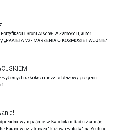
z
rtyfikacji i Broni Arsenał w Zamościu, autor
wy ,,RAKIETA V2- MARZENIA O KOSMOSIE i WOJNIE''
WOJSKIEM
 wybranych szkołach rusza pilotażowy program
m".
ania!
dpołudniowym paśmie w Katolickim Radiu Zamość
rę Baranowicz z kanału "Różowa walizka" na Youtube.