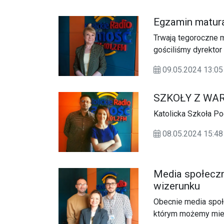
Egzamin matural
Trwają tegoroczne 
gościliśmy dyrektor
która opowiedziała 
09.05.2024 13:05
maturalnych oraz fo
SZKOŁY Z WA
Katolicka Szkoła Po
08.05.2024 15:48
Media społeczn
wizerunku
Obecnie media społe
którym możemy mieć