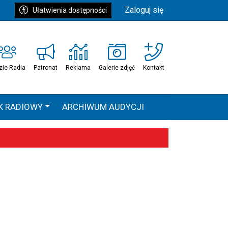
Zaloguj się
Ułatwienia dostępności
zie Radia
Patronat
Reklama
Galerie zdjęć
Kontakt
K RADIOWY
ARCHIWUM AUDYCJI
Ć
HEAVEN TOUR
 statystyki