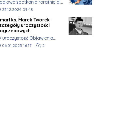
adiowe spotkania roratnie dla
efleksji nad kapłańską
ajmłodszych.
ata dodania artykułu:
osługą.
23.12.2024 09:48
marł ks. Marek Tworek -
zczegóły uroczystości
ogrzebowych
 uroczystość Objawienia
ańskiego (06.01) w gminie
ata dodania artykułu:
Liczba komentarzy artykułu:
06.01.2025 16:17
2
ukowa zginął tragicznie ks.
arek Tworek, proboszcz
arafii w Chmielku.