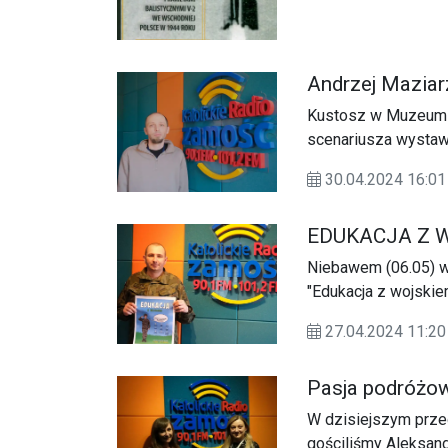
Andrzej Maziar
Kustosz w Muzeum Fo
scenariusza wysta
30.04.2024 16:01
EDUKACJA Z 
Niebawem (06.05) w
"Edukacja z wojskie
27.04.2024 11:20
Pasja podróżow
W dzisiejszym prze
gościliśmy Aleksand