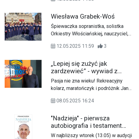
Lubelszczyźnie, Pani Janina
Gąsiorowska została uhonorowana
Wiesława Grabek-Woś
jednym z najważniejszych wyróżnień
samorządowych.
Śpiewaczka sopranistka, solistka
Orkiestry Włościańskiej, nauczyciel,
dyrektor Chóru Tarna-Vox
12.05.2025 11:59
3
„Lepiej się zużyć jak
zardzewieć” - wywiad z
Janem Zderkiewiczem
Pasja nie zna wieku! Rekreacyjny
kolarz, maratończyk i podróżnik Jan
Zderkiewicz, który z determinacją
08.05.2025 16:24
realizuje kolejne wyzwania, dzieli się
swoim zamiłowaniem do kolarstwa,
"Nadzieja" - pierwsza
podejściem do aktywnego trybu życia
autobiografia i testament
i spędzania czasu na emeryturze,
papieża Franciszka
która może być początkiem nowego
W najbliższy wtorek (13.05) w audycji