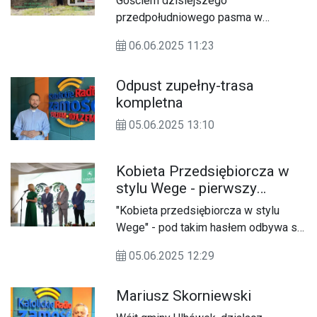
Gościem dzisiejszego
przedpołudniowego pasma w
Katolickim Radiu Zamość była Dorota
06.06.2025 11:23
Czarny, prezes UKS Azymut Siedliska
(Gmina Zamość), która opowiedziała o
Odpust zupełny-trasa
zbliżającym się sportowym
kompletna
wydarzeniu jakim jest Puchar
Roztocza BnO, XII Memoriał im.
05.06.2025 13:10
Zdzisława Strzemiecznego.
Kobieta Przedsiębiorcza w
stylu Wege - pierwszy
półfinał w Tomaszowie
"Kobieta przedsiębiorcza w stylu
Lubelskim
Wege" - pod takim hasłem odbywa się
konkurs skierowany do członków Kół
05.06.2025 12:29
Gospodyń Wiejskich, którego
organizatorem jest Urząd
Mariusz Skorniewski
Marszałkowski Województwa
Lubelskiego. To już szósta edycja