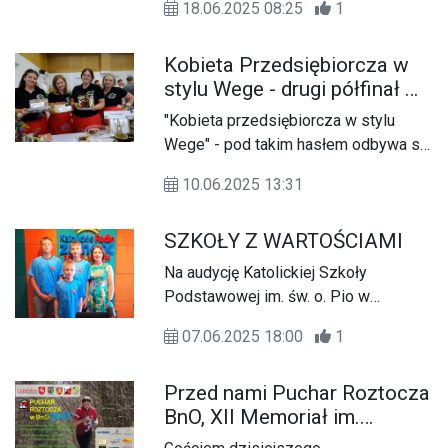
18.06.2025 08:25
1
Kobieta Przedsiębiorcza w
stylu Wege - drugi półfinał w
Lubartowie
"Kobieta przedsiębiorcza w stylu
Wege" - pod takim hasłem odbywa się
konkurs skierowany do członków Kół
10.06.2025 13:31
Gospodyń Wiejskich, którego
organizatorem jest Urząd
SZKOŁY Z WARTOŚCIAMI
Marszałkowski Województwa
Lubelskiego. To już szósta edycja
Na audycję Katolickiej Szkoły
konkursu.
Podstawowej im. św. o. Pio w
Zamościu zapraszamy w każdą
07.06.2025 18:00
1
pierwszą sobotę miesiąca o godz.
17:10.
Przed nami Puchar Roztocza
BnO, XII Memoriał im.
Zdzisława Strzemiecznego