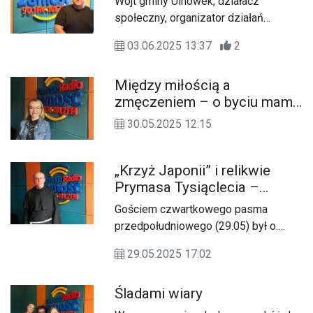
Wójt gminy Ulhówek, działacz
konkursu.
społeczny, organizator działań
kulturalnych i patriotycznych
03.06.2025 13:37
2
Między miłością a
zmęczeniem – o byciu mamą
naprawdę
30.05.2025 12:15
„Krzyż Japonii” i relikwie
Prymasa Tysiąclecia –
rozmowa z o. Mariuszem
Gościem czwartkowego pasma
Książkiem
przedpołudniowego (29.05) był o.
Mariusz Książek, proboszcz parafii
29.05.2025 17:02
pw. Zwiastowania NMP OO
Franciszkanów w Zamościu.
Śladami wiary