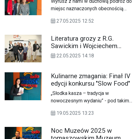
Wyrusz z nami w duchową podróż do
miejsc naznaczonych obecnością
Maryi oraz tradycją chrześcijańską -
27.05.2025 12:52
Lourdes, La Salette, Montserrat i
Barcelony.
Literatura grozy z R.G.
Sawickim i Wojciechem
Kulawskim
22.05.2025 14:18
Kulinarne zmagania: Finał IV
edycji konkursu "Slow Food"
„Słodka kasza – tradycja w
nowoczesnym wydaniu” - pod takim
hasłem odbywa się IV edycja
19.05.2025 13:23
Ogólnopolskiego Konkursu
Gastronomicznego Slow Food 2025,
Noc Muzeów 2025 w
którego finał odbędzie się w
tomaszowskim Muzeum
najbliższy wtorek (20.05) w siedzibie