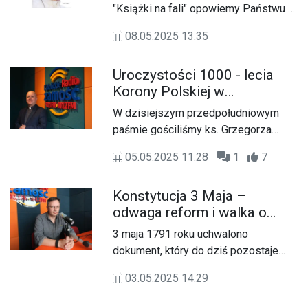
etapu.
"Książki na fali" opowiemy Państwu o
niezwykłej książce - duchowym
08.05.2025 13:35
testamencie papieża Franciszka.
Uroczystości 1000 - lecia
Korony Polskiej w
Wirkowicach
W dzisiejszym przedpołudniowym
paśmie gościliśmy ks. Grzegorza
Garbacza, proboszcza parafii pw.
05.05.2025 11:28
1
7
Przenajdroższej Krwi Pana Jezusa w
Wirkowicach, który opowiedział o
Konstytucja 3 Maja –
historii parafii, o samej miejscowości
odwaga reform i walka o
Wirkowice (Gmina Izbica), a także
suwerenność
zaprosił na uroczystości 1000 - lecia
3 maja 1791 roku uchwalono
Korony Polskiej, które odbędą się 11
dokument, który do dziś pozostaje
maja w Wirkowicach.
jednym z najważniejszych symboli w
03.05.2025 14:29
polskiej historii. Konstytucja 3 Maja –
druga na świecie i pierwsza w Europie