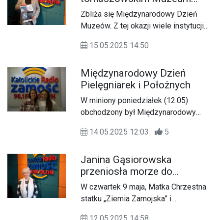
Regionalnym
Zespołu Szkół Centrum Kształcenia
Zbliża się Międzynarodowy Dzień
Rolniczego w Oleszycach.
Muzeów. Z tej okazji wiele instytucji
organizuje wieczorne i nocne
15.05.2025 14:50
zwiedzanie przestrzeni muzealnych,
prezentując wystawy i opowiadając o
Międzynarodowy Dzień
minionych dziejach z kart historii.
Pielęgniarek i Położnych
W miniony poniedziałek (12.05)
obchodzony był Międzynarodowy
Dzień Pielęgniarek i Położnych. Z tej
14.05.2025 12:03
5
okazji gościliśmy w dzisiejszym
przedpołudniowym paśmie w
Janina Gąsiorowska
Katolickim Radiu Zamość Panie: Annę
przeniosła morze do
Panas - pielęgniarkę oraz Agatę
Zamościa
Ferens - położną, które opowiedziały
W czwartek 9 maja, Matka Chrzestna
o swojej pracy.
statku „Ziemia Zamojska” i
promotorka idei morskiej na
12.05.2025 14:58