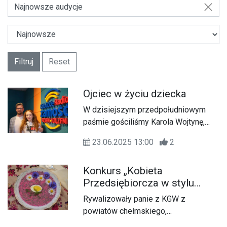
Najnowsze audycje
Filtruj
Reset
Ojciec w życiu dziecka
W dzisiejszym przedpołudniowym
paśmie gościliśmy Karola Wojtynę,
męża, tatę dwójki dzieci, związanego
23.06.2025 13:00
2
ze społecznością tato.net, doradcę
życia rodzinnego, gościliśmy także
Konkurs „Kobieta
jego córkę Marysię.
Przedsiębiorcza w stylu
wege” dla KGW - trzeci
Rywalizowały panie z KGW z
półfinał
powiatów chełmskiego,
włodawskiego i krasnostawskiego