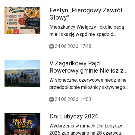
Festyn „Pierogowy Zawrót
Głowy”
Mieszkańcy Wielączy i okolic będą
mieli okazję wspólnie spędzić
niedzielne popołudnie podczas
24.06.2026 17:48
festynu pn. „Pierogowy Zawrót
Głowy”.
V Zagadkowy Rajd
Rowerowy gminie Nielisz za
nami
W słoneczne, czerwcowe niedzielne
przedpołudnie miłośnicy aktywnego
wypoczynku wyruszyli na trasę pełną
24.06.2026 14:03
historii, zagadek i rowerowych
przygód.
Dni Lubyczy 2026
Wydarzenia w ramach Dni Lubyczy
2026 zaplanowano na 28 czerwca.