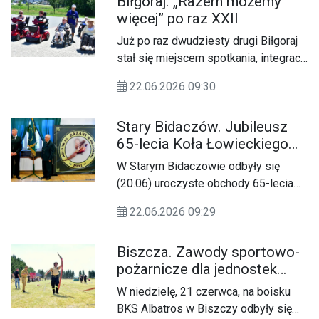
Biłgoraj. „Razem możemy
Biłgoraju oraz mieszkańców
więcej” po raz XXII
miejscowości. Wydarzenie,
zorganizowane w niedzielę 21
Już po raz dwudziesty drugi Biłgoraj
czerwca na placu przy Dziennym
stał się miejscem spotkania, integracji
Domu Pomocy w Dylach, po raz
i wspólnej zabawy osób z
kolejny połączyło muzykę ludową,
22.06.2026 09:30
niepełnosprawnościami. W sobotę, 20
tradycje Nocy Świętojańskiej i
czerwca, na targowisku miejskim „Mój
regionalną kuchnię.
Stary Bidaczów. Jubileusz
Rynek” odbyła się kolejna edycja
65-lecia Koła Łowieckiego
wydarzenia „Razem możemy więcej”,
„Bażant”
organizowanego przez
W Starym Bidaczowie odbyły się
Stowarzyszenie Integracyjno-
(20.06) uroczyste obchody 65-lecia
Rehabilitacyjne Osób
Koła Łowieckiego nr 46 „Bażant” z
Niepełnosprawnych SIRON.
22.06.2026 09:29
Biłgoraja. Jubileusz był okazją do
wspólnego świętowania,
Biszcza. Zawody sportowo-
przypomnienia historii koła oraz
pożarnicze dla jednostek
podkreślenia roli, jaką myśliwi
OSP
odgrywają w gospodarce łowieckiej,
W niedzielę, 21 czerwca, na boisku
ochronie przyrody i pielęgnowaniu
BKS Albatros w Biszczy odbyły się