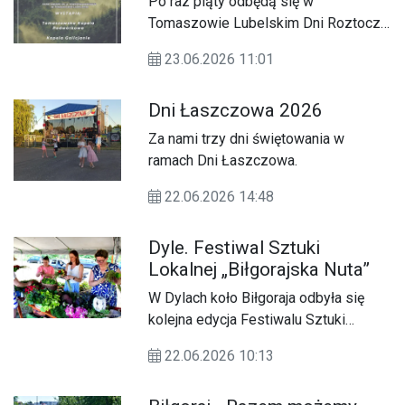
Po raz piąty odbędą się w
Tomaszowie Lubelskim Dni Roztocza
połączone z Festiwalem kultury i
23.06.2026 11:01
tradycji.
Dni Łaszczowa 2026
Za nami trzy dni świętowania w
ramach Dni Łaszczowa.
22.06.2026 14:48
Dyle. Festiwal Sztuki
Lokalnej „Biłgorajska Nuta”
W Dylach koło Biłgoraja odbyła się
kolejna edycja Festiwalu Sztuki
Lokalnej „Biłgorajska Nuta”,
22.06.2026 10:13
organizowanego przez Wójta Gminy
Biłgoraj, Gminny Ośrodek Kultury w