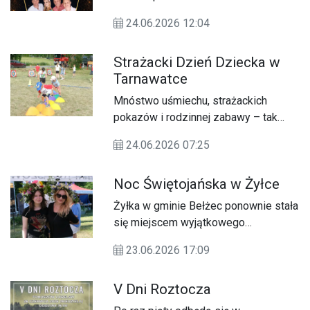
24.06.2026 12:04
Strażacki Dzień Dziecka w
Tarnawatce
Mnóstwo uśmiechu, strażackich
pokazów i rodzinnej zabawy – tak
można podsumować Strażacki Dzień
24.06.2026 07:25
Dziecka, który odbył się 21 czerwca
przy Gminnej Bibliotece Publicznej w
Noc Świętojańska w Żyłce
Tarnawatce.
Żyłka w gminie Bełżec ponownie stała
się miejscem wyjątkowego
świętowania jednej z najpiękniejszych
23.06.2026 17:09
słowiańskich tradycji.
V Dni Roztocza