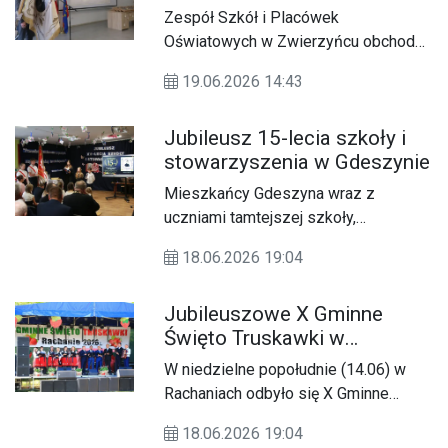
młodzi wykonawcy, mieszkańcy i
Zespół Szkół i Placówek
goście, by wspólnie przeżywać dzień
Oświatowych w Zwierzyńcu obchodził
pełen muzyki, folkloru i rodzinnej
w tym roku Jubileusz 80 - lecia.
atmosfery.
19.06.2026 14:43
Jubileusz 15-lecia szkoły i
stowarzyszenia w Gdeszynie
Mieszkańcy Gdeszyna wraz z
uczniami tamtejszej szkoły,
przedstawicielami duchowieństwa,
18.06.2026 19:04
samorządu i zaproszonych gości,
świętowali 15-lecie
Jubileuszowe X Gminne
powstania Stowarzyszenia
Święto Truskawki w
Miłośników Ziemi Gdeszyńskiej oraz
Rachaniach
Publicznej Szkoły Podstawowej im.
W niedzielne popołudnie (14.06) w
Bł. Ks. Zygmunta Pisarskiego w
Rachaniach odbyło się X Gminne
Gdeszynie.
Święto Truskawki.
18.06.2026 19:04