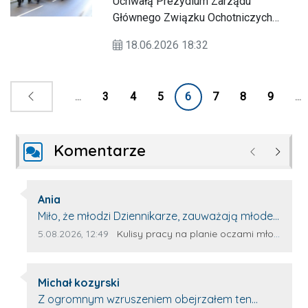
Uchwałą Prezydium Zarządu
Głównego Związku Ochotniczych
Straży Pożarnych RP Ochotnicza Straż
18.06.2026 18:32
Pożarna w Sułowie została
odznaczona Złotym Znakiem Związku
OSP RP za wieloletnią, ofiarną
...
3
4
5
6
7
8
9
...
działalność w ochronie
przeciwpożarowej, dla dobra
społeczeństwa i Rzeczypospolitej
Komentarze
Polskiej.
Poprzednie
Następ
Autor komentarza:
Ania
Treść komentarza:
Miło, że młodzi Dziennikarze, zauważają młode
talenty, które dopiero wkraczają na rynek
Data dodania komentarza:
Źródło komentarza:
5.08.2026, 12:49
Kulisy pracy na planie oczami młodego filmowca
pracy. Z niecierpliwością będę czekała na
rozwój kariery Kacpra i kolejny z nim wywiad,
Autor komentarza:
który przeprowadzi Pan Artur.
Michał kozyrski
Treść komentarza:
Z ogromnym wzruszeniem obejrzałem ten