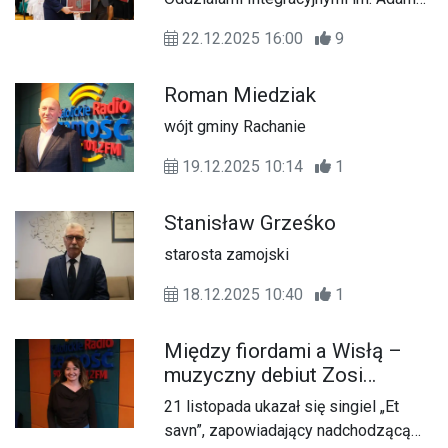
Mickiewicza w Zamościu
22.12.2025 16:00
9
Roman Miedziak
wójt gminy Rachanie
19.12.2025 10:14
1
Stanisław Grześko
starosta zamojski
18.12.2025 10:40
1
Między fiordami a Wisłą –
muzyczny debiut Zosi
Neckar
21 listopada ukazał się singiel „Et
savn”, zapowiadający nadchodzącą