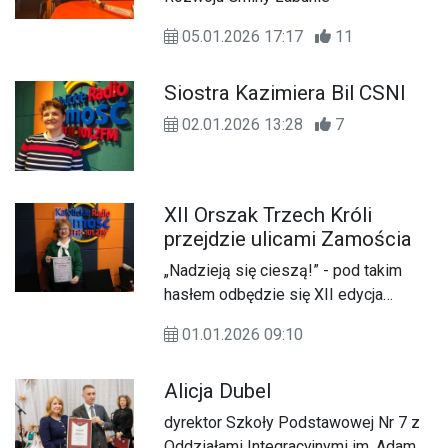
05.01.2026 17:17
11
Siostra Kazimiera Bil CSNI
02.01.2026 13:28
7
XII Orszak Trzech Króli
przejdzie ulicami Zamościa
„Nadzieją się cieszą!” - pod takim
hasłem odbędzie się XII edycja
Orszaku Trzech Króli, który 6 stycznia
01.01.2026 09:10
przejdzie ulicami Zamościa.
Alicja Dubel
dyrektor Szkoły Podstawowej Nr 7 z
Oddziałami Integracyjnymi im. Adama