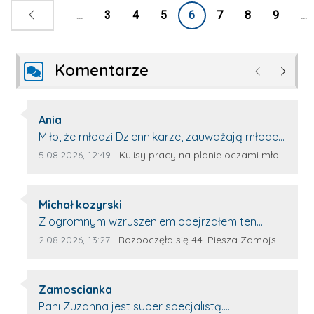
...
3
4
5
6
7
8
9
...
Komentarze
Poprzednie
Następ
Autor komentarza:
Ania
Treść komentarza:
Miło, że młodzi Dziennikarze, zauważają młode
talenty, które dopiero wkraczają na rynek
Data dodania komentarza:
Źródło komentarza:
5.08.2026, 12:49
Kulisy pracy na planie oczami młodego filmowca
pracy. Z niecierpliwością będę czekała na
rozwój kariery Kacpra i kolejny z nim wywiad,
Autor komentarza:
który przeprowadzi Pan Artur.
Michał kozyrski
Treść komentarza:
Z ogromnym wzruszeniem obejrzałem ten
materiał. ❤️ Jestem naprawdę dumny z Ewy
Data dodania komentarza:
Źródło komentarza:
2.08.2026, 13:27
Rozpoczęła się 44. Piesza Zamojsko-Lubaczowska Pielgrzymka na Jasną Górę!
Selwy, że zdecydowała się podzielić swoim
świadectwem. To wymaga odwagi, pokory i
Autor komentarza:
wielkiego serca. Takie osoby pokazują, że
Zamoscianka
Treść komentarza:
pielgrzymka nie jest tylko przejściem kilkuset
Pani Zuzanna jest super specjalistą.