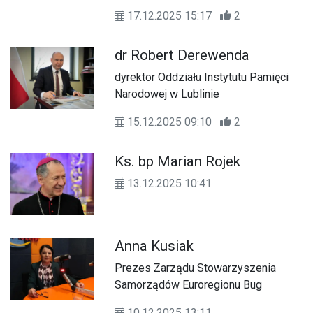
wielkimi krokami debiutancką płytę
17.12.2025 15:17
2
Zosi Neckar o tym samym tytule.
Debiutująca na polskiej scenie
dr Robert Derewenda
muzycznej wokalistka, przedstawia
nam swoją twórczość, inspirowaną
dyrektor Oddziału Instytutu Pamięci
norweskim klimatem i tematami, które
Narodowej w Lublinie
są obecne w życiu każdego
człowieka.
15.12.2025 09:10
2
Ks. bp Marian Rojek
13.12.2025 10:41
Anna Kusiak
Prezes Zarządu Stowarzyszenia
Samorządów Euroregionu Bug
10.12.2025 13:11