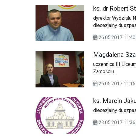
ks. dr Robert S
dyrektor Wydziału N
diecezjalny duszpas
26.05.2017 11:40
Magdalena Sza
uczennica III Liceu
Zamościu.
25.05.2017 11:
ks. Marcin Jak
diecezjalny duszpas
23.05.2017 11: