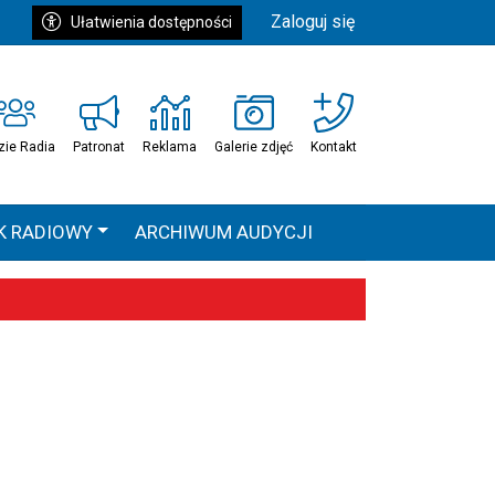
Zaloguj się
Ułatwienia dostępności
zie Radia
Patronat
Reklama
Galerie zdjęć
Kontakt
K RADIOWY
ARCHIWUM AUDYCJI
Ć
HEAVEN TOUR
 statystyki