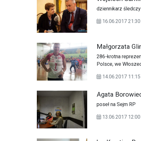
dziennikarz śledczy
16.06.2017 21:
Małgorzata Gli
286-krotna reprezen
Polsce, we Włoszech
Mistrzostw Europy w
14.06.2017 11:
wspólnych treningó
Agata Borowie
poseł na Sejm RP
13.06.2017 12: