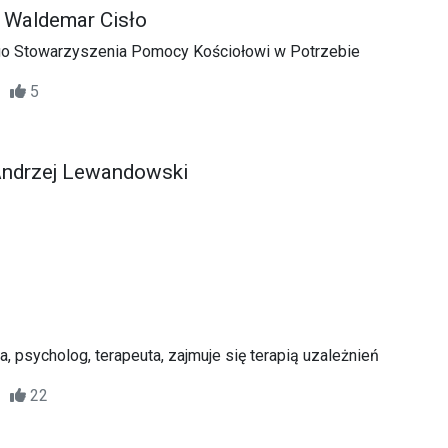
b. Waldemar Cisło
go Stowarzyszenia Pomocy Kościołowi w Potrzebie
50
5
Andrzej Lewandowski
, psycholog, terapeuta, zajmuje się terapią uzależnień
17
22