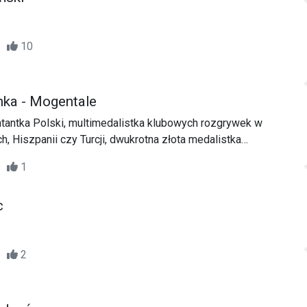
30
10
nka - Mogentale
tantka Polski, multimedalistka klubowych rozgrywek w
, Hiszpanii czy Turcji, dwukrotna złota medalistka
 2003 i 2005 roku zaprasza młodzież z całego kraju do
15
1
w.
c
00
2