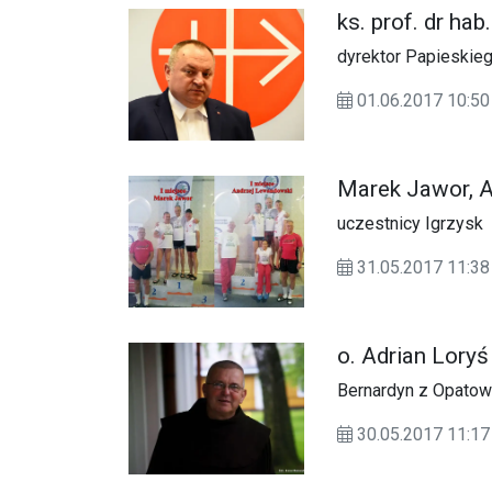
ks. prof. dr ha
dyrektor Papieskie
01.06.2017 10:
Marek Jawor, 
uczestnicy Igrzysk
31.05.2017 11:38
o. Adrian Loryś
Bernardyn z Opatowa
30.05.2017 11: