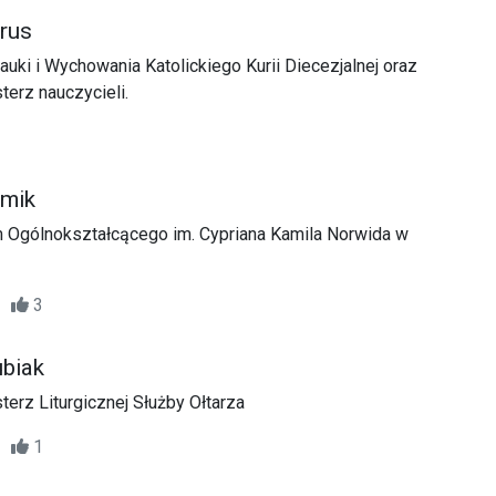
trus
auki i Wychowania Katolickiego Kurii Diecezjalnej oraz
terz nauczycieli.
mik
m Ogólnokształcącego im. Cypriana Kamila Norwida w
15
3
ubiak
terz Liturgicznej Służby Ołtarza
36
1