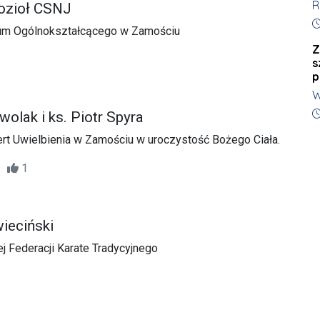
R
r
ozioł CSNJ
n
D
p
eum Ogólnokształcącego w Zamościu
Z
s
p
W
P
D
wolak i ks. Piotr Spyra
Ł
rt Uwielbienia w Zamościu w uroczystość Bożego Ciała.
M
p
30
1
ieciński
 Federacji Karate Tradycyjnego