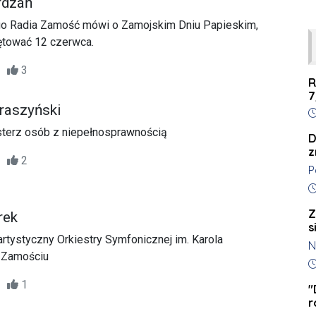
rdzań
ego Radia Zamość mówi o Zamojskim Dniu Papieskim,
ętować 12 czerwca.
23
3
R
7
raszyński
D
sterz osób z niepełnosprawnością
D
z
47
2
P
k
D
t
Z
rek
k
s
l
artystyczny Orkiestry Symfonicznej im. Karola
N
K
 Zamościu
z
D
s
o
16
1
c
"
r
w