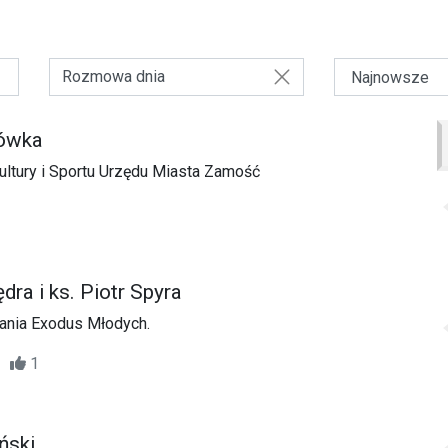
Rozmowa dnia
ówka
ultury i Sportu Urzędu Miasta Zamość
dra i ks. Piotr Spyra
kania Exodus Młodych.
31
1
ński