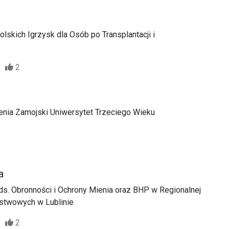
skich Igrzysk dla Osób po Transplantacji i
15
2
nia Zamojski Uniwersytet Trzeciego Wieku
a
ds. Obronności i Ochrony Mienia oraz BHP w Regionalnej
stwowych w Lublinie
15
2