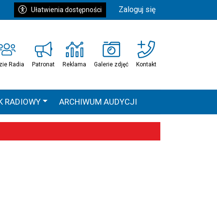
Zaloguj się
Ułatwienia dostępności
zie Radia
Patronat
Reklama
Galerie zdjęć
Kontakt
K RADIOWY
ARCHIWUM AUDYCJI
Ć
HEAVEN TOUR
 statystyki