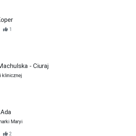
Koper
33
1
Machulska - Ciuraj
 klinicznej
. Ada
narki Maryi
22
2