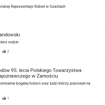
Polskiej Reprezentacji Kobiet w Szachach
wandowski
terz rodzin
48
3
odów 95. lecia Polskiego Towarzystwa
rajoznawczego w Zamościu
omnienie bogatej historii oraz ludzi którzy pracowali na
40
1