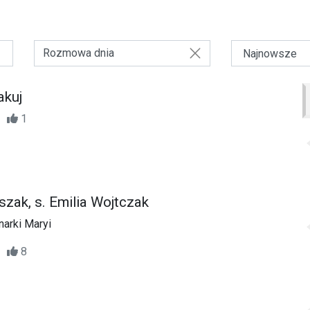
Rozmowa dnia
akuj
25
1
tuszak, s. Emilia Wojtczak
narki Maryi
03
8