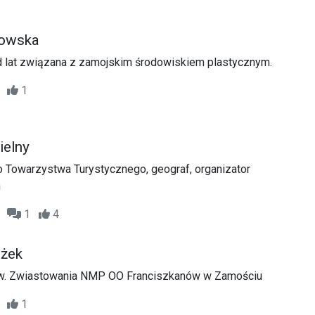
iowska
od lat związana z zamojskim środowiskiem plastycznym.
03
1
ielny
 Towarzystwa Turystycznego, geograf, organizator
h
09
1
4
ążek
pw. Zwiastowania NMP OO Franciszkanów w Zamościu
38
1