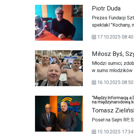
Piotr Duda
Prezes Fundacji Sz
spektakl "Kochany, 
18 października.
17.10.2025 08:40
Miłosz Byś, Sz
Młodzi sumici, zdob
w sumo młodzików d
16.10.2025 08:
"Między Informacją a 
na międzynarodową k
Tomasz Zielińs
Poseł na Sejm RP, 
15.10.2025 17: