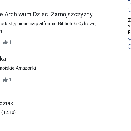
R
r
n
D
p
we Archiwum Dzieci Zamojszczyzny
Z
dostępnione na platformie Biblioteki Cyfrowej
s
j
p
W
23
1
P
D
Ł
ka
M
p
mojskie Amazonki
33
1
odziak
 (12.10)