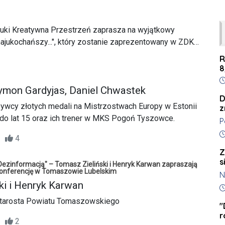
tuki Kreatywna Przestrzeń zaprasza na wyjątkowy
najukochańszy...", który zostanie zaprezentowany w ZDK
R
8
D
ymon Gardyjas, Daniel Chwastek
D
ywcy złotych medali na Mistrzostwach Europy w Estonii
z
o lat 15 oraz ich trener w MKS Pogoń Tyszowce.
P
k
D
50
4
t
Z
k
s
Dezinformacją" – Tomasz Zieliński i Henryk Karwan zapraszają
l
onferencję w Tomaszowie Lubelskim
N
K
ki i Henryk Karwan
z
D
s
o
Starosta Powiatu Tomaszowskiego
c
"
r
w
34
2