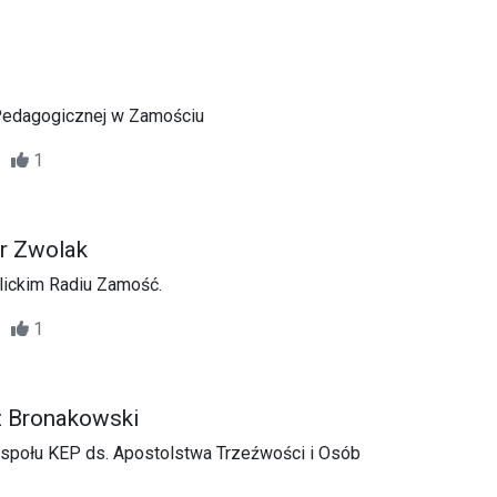
 Pedagogicznej w Zamościu
33
1
er Zwolak
ickim Radiu Zamość.
51
1
z Bronakowski
połu KEP ds. Apostolstwa Trzeźwości i Osób