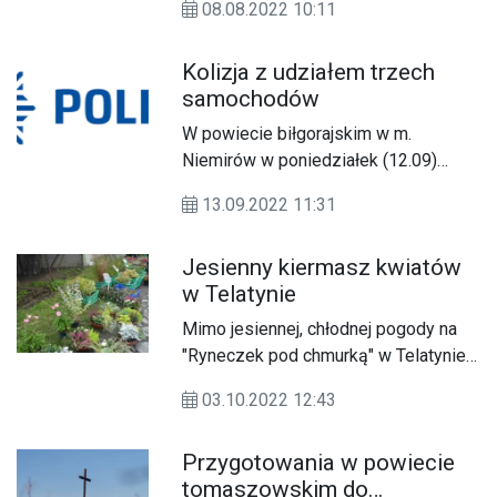
08.08.2022 10:11
zgodnie z potrzebami.
Kolizja z udziałem trzech
samochodów
W powiecie biłgorajskim w m.
Niemirów w poniedziałek (12.09)
doszło do kolizji drogowej z udziałem
13.09.2022 11:31
trzech pojazdów.
Jesienny kiermasz kwiatów
w Telatynie
Mimo jesiennej, chłodnej pogody na
"Ryneczek pod chmurką" w Telatynie
zawitali wystawcy, którzy jak co roku
03.10.2022 12:43
przywieźli kwiaty, krzewy i rośliny
wieloletnie, które można posadzić
Przygotowania w powiecie
jeszcze jesienią.
tomaszowskim do