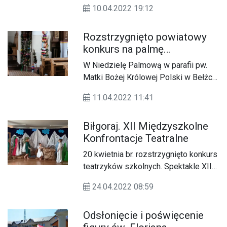
patriotyczne uroczystości związane
10.04.2022 19:12
rocznicami zbrodni katyńskiej i
katastrofy smoleńskiej.
Rozstrzygnięto powiatowy
konkurs na palmę
wielkanocną w Bełżcu
W Niedzielę Palmową w parafii pw.
Matki Bożej Królowej Polski w Bełżcu
nastąpiło rozstrzygnięcie
11.04.2022 11:41
powiatowego konkursu na palmę
wielkanocną.
Biłgoraj. XII Międzyszkolne
Konfrontacje Teatralne
20 kwietnia br. rozstrzygnięto konkurs
teatrzyków szkolnych. Spektakle XII
Międzyszkolnych Konfrontacji
24.04.2022 08:59
Teatralnych on-line oceniała komisja w
składzie Maryla Olejko – Kierownik
Odsłonięcie i poświęcenie
Artystyczny i Lidia Grabowska –