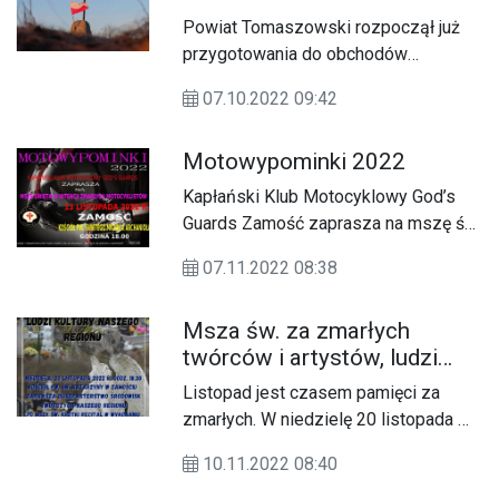
Niepodległości
Powiat Tomaszowski rozpoczął już
przygotowania do obchodów
uroczystości upamiętniających
07.10.2022 09:42
odzyskanie Niepodległości przez
Polskę.
Motowypominki 2022
Kapłański Klub Motocyklowy God’s
Guards Zamość zaprasza na mszę św.
w intencji zmarłych motocyklistów.
07.11.2022 08:38
Msza św. za zmarłych
twórców i artystów, ludzi
kultury naszego regionu
Listopad jest czasem pamięci za
zmarłych. W niedzielę 20 listopada w
kościele rektoralnym św. Katarzyny w
10.11.2022 08:40
Zamościu odbędzie się msza św. za