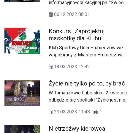
informacyjno-edukacyjnej ph. "Świeć
przykładem" to szósta edycja.
06.12.2022 08:01
Przypomina ona o obowiązku
noszenia odblasków W kampanię
Konkurs „Zaprojektuj
włączyły się jednostki Policji,
maskotkę dla Klubu”
Konferencja Episkopatu Polski i
Polska Rada Ekumeniczna. W
Klub Sportowy Unia Hrubieszów we
ubiegłym roku na polskich drogach
współpracy z Miastem Hrubieszów
doszło do 4 755 wypadków z
organizuje konkurs na maskotkę
udziałem pieszych, w których zginęło
14.03.2023 12:42
klubową Unii Hrubieszów, która
527 osób.
będzie charakterystyczna nie tylko dla
Życie nie tylko po to, by brać
barw sportowych Unii, ale również
łączyła barwy miasta i zagrzewała
W Tomaszowie Lubelskim, 2 kwietnia,
zawodników do sportu.
odbędzie się spektakl "Życie jest nie
tylko po to, by brać", przybliżające
29.03.2023 11:48
1
Mękę Pana Jezusa
Nietrzeźwy kierowca