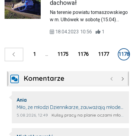
dachował
Na terenie powiatu tomaszowskiego
w m. Ulhówek w sobotę (15.04)
doszło do zdarzenia drogowego,
18.04.2023 10:56
1
którego konsekwencją było
dachowanie pojazdu.
1
...
1175
1176
1177
1178
Komentarze
Poprzednie
Następ
Autor komentarza:
Ania
Treść komentarza:
Miło, że młodzi Dziennikarze, zauważają młode
talenty, które dopiero wkraczają na rynek
Data dodania komentarza:
Źródło komentarza:
5.08.2026, 12:49
Kulisy pracy na planie oczami młodego filmowca
pracy. Z niecierpliwością będę czekała na
rozwój kariery Kacpra i kolejny z nim wywiad,