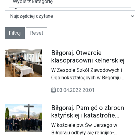
Wybierz kategorię
Filtruj
Reset
Biłgoraj. Otwarcie
klasopracowni kelnerskiej
W Zespole Szkół Zawodowych i
Ogólnokształcących w Biłgoraju
została otwarta (01.04) nowoczesna
03.04.2022 20:01
klasopracownia kelnerska.
Biłgoraj. Pamięć o zbrodni
katyńskiej i katastrofie
smoleńskiej
W kościele pw. Św. Jerzego w
Biłgoraju odbyły się religijno-