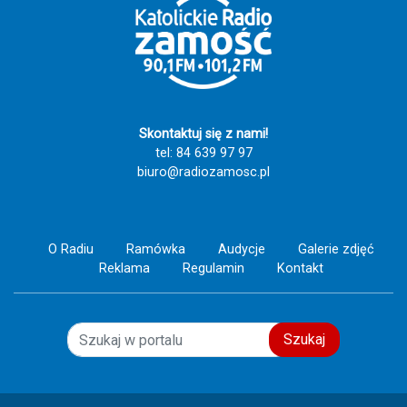
świadectwo wiary, nadziei i miłości do drugiego
człowieka. Szczęść Boże! 🙏💙
Skontaktuj się z nami!
tel: 84 639 97 97
biuro@radiozamosc.pl
O Radiu
Ramówka
Audycje
Galerie zdjęć
Reklama
Regulamin
Kontakt
Szukaj