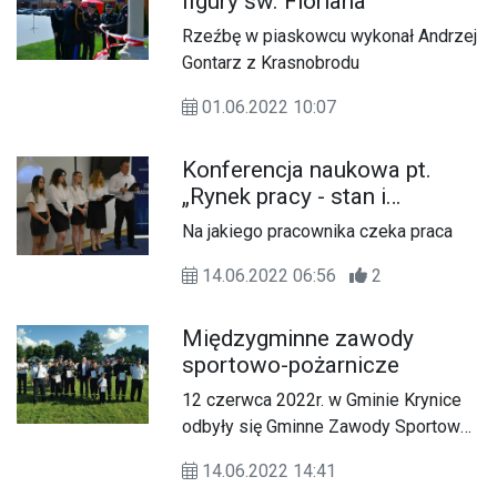
figury św. Floriana
Instruktor w Biłgorajskim Centrum
Kultury.
Rzeźbę w piaskowcu wykonał Andrzej
Gontarz z Krasnobrodu
01.06.2022 10:07
Konferencja naukowa pt.
„Rynek pracy - stan i
perspektywy”
Na jakiego pracownika czeka praca
14.06.2022 06:56
2
Międzygminne zawody
sportowo-pożarnicze
12 czerwca 2022r. w Gminie Krynice
odbyły się Gminne Zawody Sportowo-
Pożarnicze jednostek OSP z trzech
14.06.2022 14:41
gmin: Krynice, Telatyn i Rachanie.