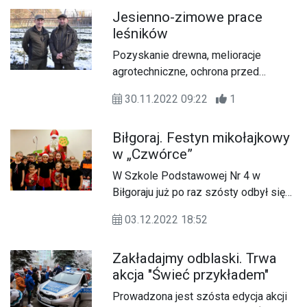
zmarłych twórców i artystów, ludzi
Jesienno-zimowe prace
kultury naszego regionu.
leśników
Pozyskanie drewna, melioracje
agrotechniczne, ochrona przed
zgryzaniem...
30.11.2022 09:22
1
Biłgoraj. Festyn mikołajkowy
w „Czwórce”
W Szkole Podstawowej Nr 4 w
Biłgoraju już po raz szósty odbył się
(03.12) Festyn Mikołajkowy.
03.12.2022 18:52
Zakładajmy odblaski. Trwa
akcja "Świeć przykładem"
Prowadzona jest szósta edycja akcji