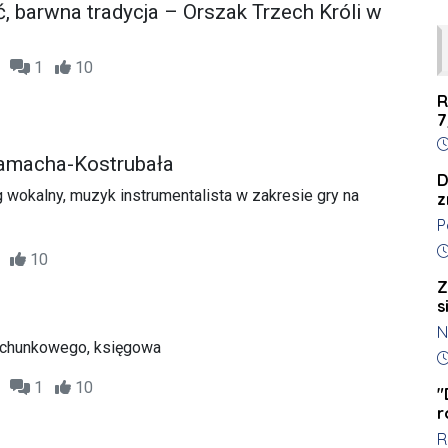
, barwna tradycja – Orszak Trzech Króli w
47
1
10
R
7
D
amacha-Kostrubała
D
 wokalny, muzyk instrumentalista w zakresie gry na
z
P
k
D
11
10
t
Z
k
s
l
N
K
rachunkowego, księgowa
z
D
s
o
55
1
10
c
"
r
w
R
r