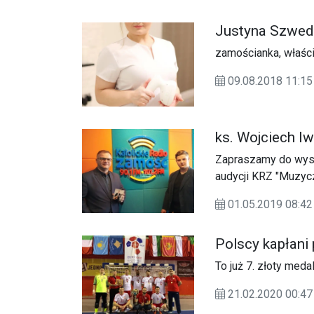
Justyna Szwed
zamościanka, właśc
09.08.2018 11:
ks. Wojciech I
Zapraszamy do wysł
audycji KRZ "Muzyc
muzycznym, na temat
01.05.2019 08:
Panu".
Polscy kapłani
To już 7. złoty meda
21.02.2020 00: