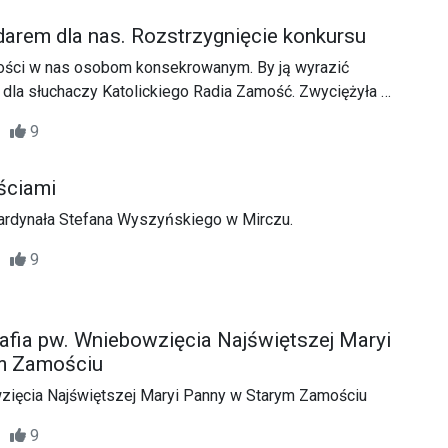
arem dla nas. Rozstrzygnięcie konkursu
zności w nas osobom konsekrowanym. By ją wyrazić
 dla słuchaczy Katolickiego Radia Zamość. Zwyciężyła w
owska.
02
9
ściami
Kardynała Stefana Wyszyńskiego w Mirczu.
00
9
afia pw. Wniebowzięcia Najświętszej Maryi
m Zamościu
wzięcia Najświętszej Maryi Panny w Starym Zamościu
02
9