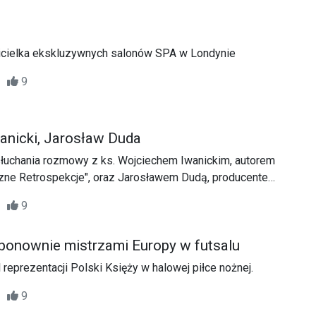
icielka ekskluzywnych salonów SPA w Londynie
15
9
wanicki, Jarosław Duda
uchania rozmowy z ks. Wojciechem Iwanickim, autorem
zne Retrospekcje", oraz Jarosławem Dudą, producentem
 debiutanckiego krążka ks. Iwanickiego pt. "Nadzieja w
42
9
 ponownie mistrzami Europy w futsalu
l reprezentacji Polski Księży w halowej piłce nożnej.
47
9