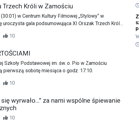
n
D
p
u Trzech Króli w Zamościu
(30.01) w Centrum Kultury Filmowej „Stylowy“ w
Z
s
ę uroczysta gala podsumowująca XI Orszak Trzech Króli,
p
zeszedł ulicami naszego miasta. Był to czas wspomnień i
50
10
W
ystkich, którzy zaangażowali się w organizację tego
P
D
Ł
RTOŚCIAMI
M
iej Szkoły Podstawowej im. św. o. Pio w Zamościu
p
 pierwszą sobotę miesiąca o godz. 17:10.
00
10
si się wyrwało…” za nami wspólne śpiewanie
cznych
15
10