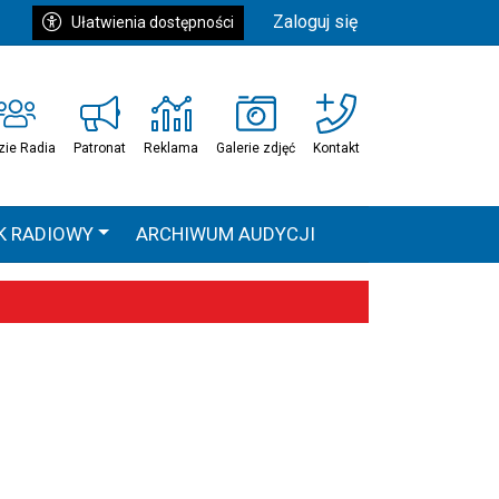
Zaloguj się
Ułatwienia dostępności
zie Radia
Patronat
Reklama
Galerie zdjęć
Kontakt
K RADIOWY
ARCHIWUM AUDYCJI
Ć
HEAVEN TOUR
 statystyki