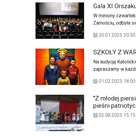
Gala XI Orszak
W miniony czwartek 
Zamościu, odbyła si
który 6 stycznia pr
30.01.2025 20:
podziękowań dla wsz
wydarzenia.
SZKOŁY Z WA
Na audycję Katolick
zapraszamy w każdą
01.02.2025 18:
"Z młodej pier
pieśni patrioty
02.08.2025 15: