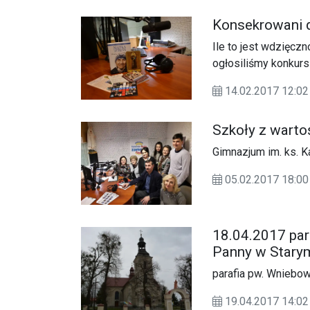
Konsekrowani d
Ile to jest wdzięc
ogłosiliśmy konkurs
nim Beata Murmydł
14.02.2017 12:
Szkoły z warto
Gimnazjum im. ks. 
05.02.2017 18:
18.04.2017 par
Panny w Stary
parafia pw. Wniebo
19.04.2017 14: