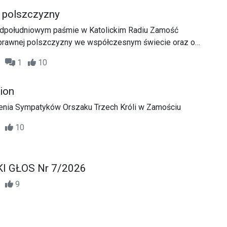
 polszczyzny
dpołudniowym paśmie w Katolickim Radiu Zamość
oprawnej polszczyzny we współczesnym świecie oraz o
dbać o kulturę języka na co dzień.
55
1
10
ion
nia Sympatyków Orszaku Trzech Króli w Zamościu
47
10
 GŁOS Nr 7/2026
01
9