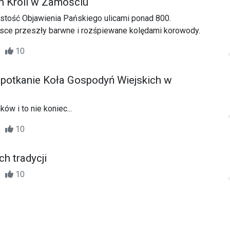
h Króli w Zamościu
stość Objawienia Pańskiego ulicami ponad 800.
sce przeszły barwne i rozśpiewane kolędami korowody.
25
10
spotkanie Koła Gospodyń Wiejskich w
ów i to nie koniec...
05
10
h tradycji
59
10