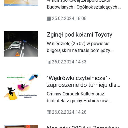
W hali sportowej Zespołu Szkół
Budowlanych i Ogólnokształcących w
Biłgoraju odbył się (25.02)
25.02.2024 18:08
charytatywny turniej piłki halowej o
puchar starosty biłgorajskiego.
Zginął pod kołami Toyoty
W niedzielę (25.02) w powiecie
biłgorajskim na trasie pomiędzy
miejscowościami Długi Kąt - Ciotusza
26.02.2024 14:33
Stara doszło do śmiertelnego
wypadku.
"Wędrówki czytelnicze" -
zaproszenie do turnieju dla
najmłodszych
Gminny Ośrodek Kultury oraz
biblioteki z gminy Hrubieszów
zapraszają najmłodszych z tego
26.02.2024 14:28
regionu do wzięcia udziału w turnieju
czytelniczym.