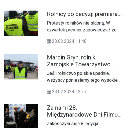
i bezrobotnym. W niektórych
częściach Ukrainy pracę straciło
Rolnicy po decyzji premiera...
aż 60% osób.
Protesty rolników nie słabną. W
czwartek premier zapowiedział, że
rząd wprowadzi na listę infrastruktury
23.02.2024 11:48
krytycznej przejścia graniczne z
Ukrainą i wskazane odcinki dróg i
Marcin Gryn, rolnik,
torów kolejowych. Co o tym myślą
Zamojskie Towarzystwo
rolnicy?
Rolnicze
Jeśli rolnictwo polskie upadnie,
wszyscy poniesiemy tego wysokie
koszty - mówi nasz rozmówca i
23.02.2024 12:27
podkreśla, że już rozpoczęła się wojna
gospodarcza. Jak rolnicy odnoszą się
Za nami 28.
do ulg proponowanych przez KE,
Międzynarodowe Dni Filmu
postawy rządu oraz decyzji premiera,
Religijnego "Sacrofilm"
by na listę infrastruktury krytycznej
Zakończyła się 28. edycja