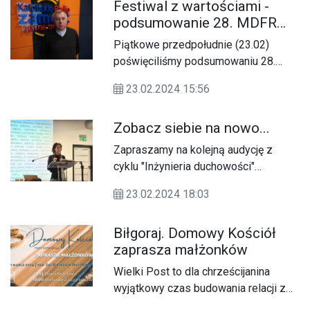
Festiwal z wartościami -
podsumowanie 28. MDFR
"Sacrofilm"
Piątkowe przedpołudnie (23.02)
poświęciliśmy podsumowaniu 28.
Międzynarodowych Dni Filmu
23.02.2024 15:56
Religijnego "Sacrofilm", które
odbywały się w zamojskim kinie od
Zobacz siebie na nowo...
niedzieli (18.02) do czwartku (22.02).
Zapraszamy na kolejną audycję z
cyklu "Inżynieria duchowości"
prowadzoną przez Wspólnotę W
23.02.2024 18:03
Jego Ręku w Zamościu. Gościem
audycji będzie Sylwia Wilk, autorka
Biłgoraj. Domowy Kościół
projektu "Kobieta - królewski projekt",
zaprasza małżonków
organizatorzy oraz uczestniczki
spotkania, które odbyło się w Strefie
Wielki Post to dla chrześcijanina
33.3 w Zamościu, w dniach 16-18
wyjątkowy czas budowania relacji z
lutego. Niedziela, 25 lutego, godz.
Panem Bogiem. Pomocne są w tym