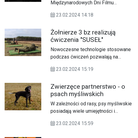
wciągnąć przejścia graniczne z
Międzynarodowych Dni Filmu
Ukrainą, wskazane odcinki dróg i
Religijnego "Sacrofilm" w Zamościu.
torów kolejowych? - o tym dowiedzą
23.02.2024 14:18
Festiwal odbywał się w zamojskim
się Państwo z rozmowy z naszym
kinie od niedzieli (18.02) do czwartku
gościem, członkiem Zamojskiego
Żołnierze 3 bz realizują
(22.02).
Towarzystwa Rolniczego.
ćwiczenia "SUSEŁ"
Nowoczesne technologie stosowane
podczas ćwiczeń pozwalają na
zapewnienie żołnierzom warunków
23.02.2024 15:19
maksymalnie zbliżonych do realnego
pola walki.
Zwierzęce partnerstwo - o
psach myśliwskich
W zależności od rasy, psy myśliwskie
posiadają wiele umiejętności i
temperamentów, które pozwalają im
23.02.2024 15:59
sprawować się w różnych rodzajach
polowań.