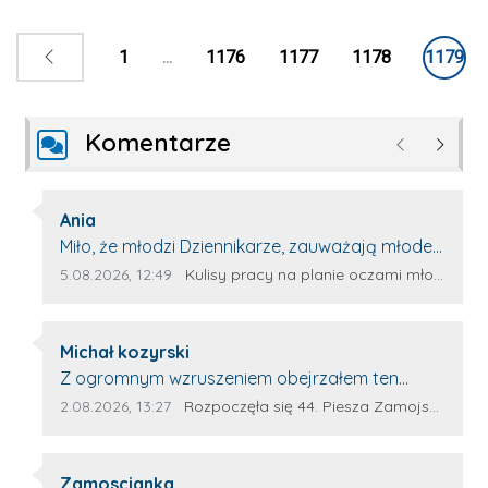
1
...
1176
1177
1178
1179
Komentarze
Poprzednie
Następ
Autor komentarza:
Ania
Treść komentarza:
Miło, że młodzi Dziennikarze, zauważają młode
talenty, które dopiero wkraczają na rynek
Data dodania komentarza:
Źródło komentarza:
5.08.2026, 12:49
Kulisy pracy na planie oczami młodego filmowca
pracy. Z niecierpliwością będę czekała na
rozwój kariery Kacpra i kolejny z nim wywiad,
Autor komentarza:
który przeprowadzi Pan Artur.
Michał kozyrski
Treść komentarza:
Z ogromnym wzruszeniem obejrzałem ten
materiał. ❤️ Jestem naprawdę dumny z Ewy
Data dodania komentarza:
Źródło komentarza:
2.08.2026, 13:27
Rozpoczęła się 44. Piesza Zamojsko-Lubaczowska Pielgrzymka na Jasną Górę!
Selwy, że zdecydowała się podzielić swoim
świadectwem. To wymaga odwagi, pokory i
Autor komentarza:
wielkiego serca. Takie osoby pokazują, że
Zamoscianka