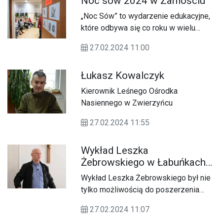
Noc sów 2024 w Zamościu
„Noc Sów” to wydarzenie edukacyjne,
które odbywa się co roku w wielu
miejscach w Polsce.
27.02.2024 11:00
Łukasz Kowalczyk
Kierownik Leśnego Ośrodka
Nasiennego w Zwierzyńcu
27.02.2024 11:55
Wykład Leszka
Żebrowskiego w Łabuńkach
Pierwszych
Wykład Leszka Żebrowskiego był nie
tylko możliwością do poszerzenia
wiedzy historycznej, ale także okazją
27.02.2024 11:07
do dyskusji i podzielenia się