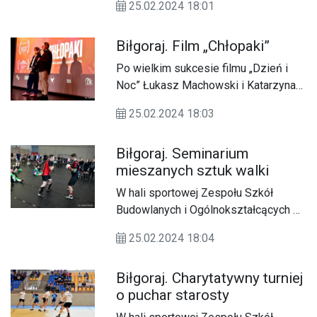
20.00.
25.02.2024 18:01
praktyki pokutne oraz nabożeństwa
pasyjne. Wspólnota Domowego
Biłgoraj. Film „Chłopaki”
Kościoła przy parafii św. Jerzego w
Biłgoraju zaprasza wszystkich
Po wielkim sukcesie filmu „Dzień i
małżonków na nabożeństwo Drogi
Noc” Łukasz Machowski i Katarzyna
Krzyżowej, które odbędzie się w
Machałek powracają z nowym
najbliższy piątek (01 marca) w
25.02.2024 18:03
dziełem filmowym.
kościele pod wezwaniem św. Jerzego
w Biłgoraju.
Biłgoraj. Seminarium
mieszanych sztuk walki
W hali sportowej Zespołu Szkół
Budowlanych i Ogólnokształcących w
Biłgoraju już po raz kolejny odbyło się
25.02.2024 18:04
(24.02) seminarium kickboxingu.
Biłgoraj. Charytatywny turniej
o puchar starosty