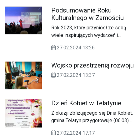
refleksjami na temat działań polskich
Podsumowanie Roku
patriotów w okresie największych
Kulturalnego w Zamościu
prób dla narodu.
Rok 2023, który przyniósł ze sobą
wiele inspirujących wydarzeń i
inicjatyw, w Zamościu był okresem
27.02.2024 13:26
kreatywności i intensywnych działań
kulturalnych.
Wojsko przestrzenią rozwoju
27.02.2024 13:37
Dzień Kobiet w Telatynie
Z okazji zbliżającego się Dnia Kobiet,
gmina Telatyn przygotowuje (06.03)
okolicznościowe spotkanie dla
27.02.2024 17:17
swoich mieszkanek.