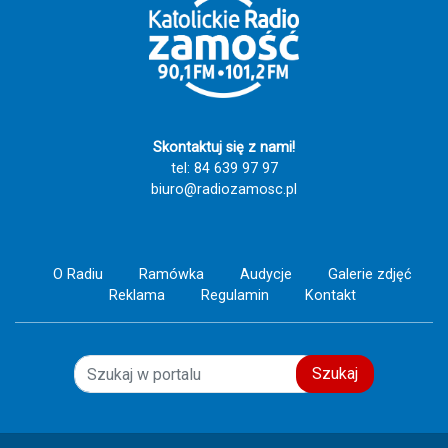
świadectwo wiary, nadziei i miłości do drugiego
człowieka. Szczęść Boże! 🙏💙
Skontaktuj się z nami!
tel: 84 639 97 97
biuro@radiozamosc.pl
O Radiu
Ramówka
Audycje
Galerie zdjęć
Reklama
Regulamin
Kontakt
Szukaj