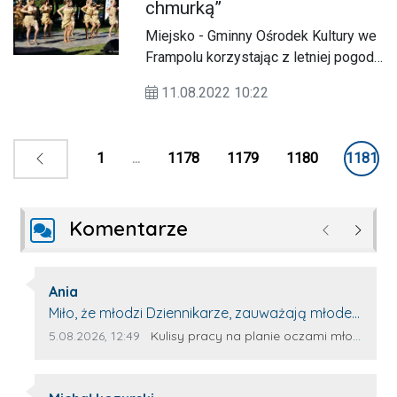
chmurką”
Miejsko - Gminny Ośrodek Kultury we
Frampolu korzystając z letniej pogody,
zaoferował mieszkańcom koncert
11.08.2022 10:22
pod chmurką. Przed frampolską
publicznością zaprezentowały się
lokalne zespoły i soliści.
1
...
1178
1179
1180
1181
Komentarze
Poprzednie
Następ
Autor komentarza:
Ania
Treść komentarza:
Miło, że młodzi Dziennikarze, zauważają młode
talenty, które dopiero wkraczają na rynek
Data dodania komentarza:
Źródło komentarza:
5.08.2026, 12:49
Kulisy pracy na planie oczami młodego filmowca
pracy. Z niecierpliwością będę czekała na
rozwój kariery Kacpra i kolejny z nim wywiad,