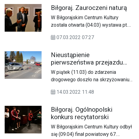
Biłgoraj. Zauroczeni naturą
W Biłgorajskim Centrum Kultury
została otwarta (04.03) wystawa pt.
„Zauroczeni naturą”. Jest to
07.03.2022 07:27
kilkadziesiąt zdjęć wykonanych przez
członków Okręgu Roztoczańsko -
Nieustąpienie
Podkarpackiego Związku Polskich
pierwszeństwa przejazdu
Fotografów Przyrody.
przyczyną zdarzenia
W piątek (11.03) do zdarzenia
drogowego
drogowego doszło na skrzyżowaniu
ulic Sikorskiego i Piłsudskiego w
14.03.2022 11:48
Tomaszowie Lubelskim.
Biłgoraj. Ogólnopolski
konkurs recytatorski
W Biłgorajskim Centrum Kultury odbył
się (09.04) finał powiatowy 67.