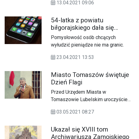
13.04.2021 09:06
zaprasza na internetowe szkolenia
dla tych, którzy chcą poznać
54-latka z powiatu
Platformę Usług Elektronicznych
biłgorajskiego dała się
(PUE).
nabrać oszustom
Pomysłowość osób chcących
wyłudzić pieniądze nie ma granic.
23.04.2021 13:53
Miasto Tomaszów świętuje
Dzień Flagi
Przed Urzędem Miasta w
Tomaszowie Lubelskim uroczyście
uczczono Dzień Flagi
03.05.2021 08:27
Rzeczypospolitej Polskiej.
Ukazał się XVIII tom
Archiwariusza Zamojskiego