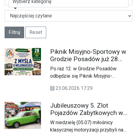
Wybierz kategorię
Filtruj
Reset
Piknik Misyjno-Sportowy w
Grodzie Posadów już 28
czerwca
Po raz 12. w Grodzie Posadów
odbędzie się Piknik Misyjno-
Sportowy z myślą o misjonarzach.
23.06.2026 17:29
Jubileuszowy 5. Zlot
Pojazdów Zabytkowych w
Zamościu
W niedzielę (05.07) miłośnicy
klasycznej motoryzacji przybyli na