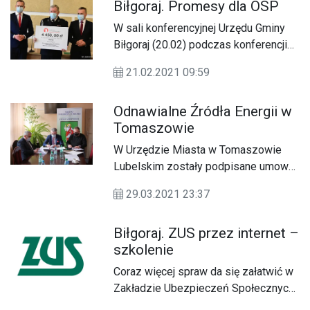
Biłgoraj. Promesy dla OSP
dodatkowe świadczenie postojowe.
W sali konferencyjnej Urzędu Gminy
Biłgoraj (20.02) podczas konferencji
prasowej zostały przekazane
21.02.2021 09:59
promesy na sprzęt strażacki dla 11
jednostek OSP z powiatu
Odnawialne Źródła Energii w
biłgorajskiego.
Tomaszowie
W Urzędzie Miasta w Tomaszowie
Lubelskim zostały podpisane umowy
z wykonawcą instalacji odnawialnych
29.03.2021 23:37
źródeł energii.
Biłgoraj. ZUS przez internet –
szkolenie
Coraz więcej spraw da się załatwić w
Zakładzie Ubezpieczeń Społecznych
przez internet. Biłgorajski ZUS