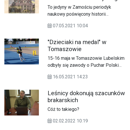
To jedyny w Zamościu periodyk
naukowy poświęcony historii
regionalnej.
07.05.2021 10:04
"Dzieciaki na medal" w
Tomaszowie
15-16 maja w Tomaszowie Lubelskim
odbyły się zawody o Puchar Polski
Vesmaco CUP "Dzieciaki na medal" w
16.05.2021 14:23
jeździe szybkiej na wrotkach.
Leśnicy dokonują szacunków
brakarskich
Cóż to takiego?
02.02.2022 10:19