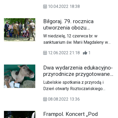
Ogólnopolskiego Konkursu
10.04.2022 18:38
Recytatorskiego.
Biłgoraj. 79. rocznica
utworzenia obozu
przejściowego w Puszczy
W niedzielę, 12 czerwca br. w
Solskiej
sanktuarium św. Marii Magdaleny w
Biłgoraju odbyły się uroczystości
12.06.2022 21:18
1
związane z 79. rocznicą utworzenia
obozu przejściowego w Puszczy
Dwa wydarzenia edukacyjno-
Solskiej w 1943r.
przyrodnicze przygotowane
przez Roztoczański Park
Lubelskie spotkania z przyrodą i
Narodowy
Dzień otwarty Roztoczańskiego
Parku Narodowego
08.08.2022 13:36
Frampol. Koncert „Pod