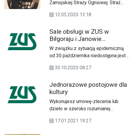
Zamojskiej Straży Ogniowej. Straż
szuka potomków osób związanych z
12.05.2020 13:18
ruchem strażackim.
Sale obsługi w ZUS w
Biłgoraju i Janowie
zamknięte [KOREKTA]
W związku z sytuacją epidemiczną
od 30 października niedostępna jest
bezpośrednia obsługa klientów w
30.10.2020 08:27
ZUS w Janowie Lubelskim. Zamknięta
jest też świadczeniowa sala obsługi
Jednorazowe postojowe dla
ZUS w Biłgoraju, przy ulicy Kościuszki.
kultury
Wykonujesz umowę-zlecenia lub
dzieło w szeroko rozumianej
kulturze? Od 15 stycznia możesz
17.01.2021 19:27
złożyć do Zakładu Ubezpieczeń
Społecznych wniosek o jednorazowe