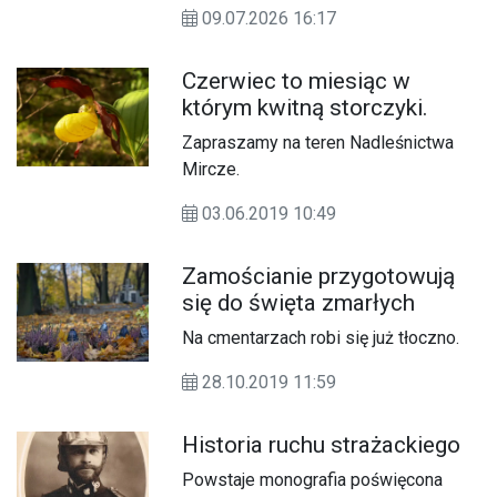
jubileuszowy 5. Zlot Pojazdów
09.07.2026 16:17
Zabytkowych. Wydarzenie rozpoczęło
się przy Roztoczańskim Muzeum
Czerwiec to miesiąc w
PRL w Zamościu i zgromadziło
którym kwitną storczyki.
właścicieli zabytkowych samochodów
i motocykli oraz licznych
Zapraszamy na teren Nadleśnictwa
mieszkańców i turystów, którzy mogli
Mircze.
z bliska podziwiać motoryzacyjne
perełki sprzed lat.
03.06.2019 10:49
Zamościanie przygotowują
się do święta zmarłych
Na cmentarzach robi się już tłoczno.
28.10.2019 11:59
Historia ruchu strażackiego
Powstaje monografia poświęcona