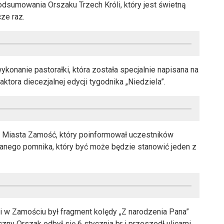
podsumowania Orszaku Trzech Króli, który jest świetną
ze raz.
ykonanie pastorałki, która została specjalnie napisana na
ktora diecezjalnej edycji tygodnika „Niedziela”.
nt Miasta Zamość, który poinformował uczestników
anego pomnika, który być może będzie stanowić jeden z
i w Zamościu był fragment kolędy „Z narodzenia Pana”
zny Orszak odbył się 6 stycznia br i przeszedł ulicami