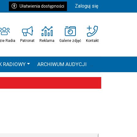
Zaloguj się
Ułatwienia dostępności
zie Radia
Patronat
Reklama
Galerie zdjęć
Kontakt
K RADIOWY
ARCHIWUM AUDYCJI
Ć
HEAVEN TOUR
 statystyki