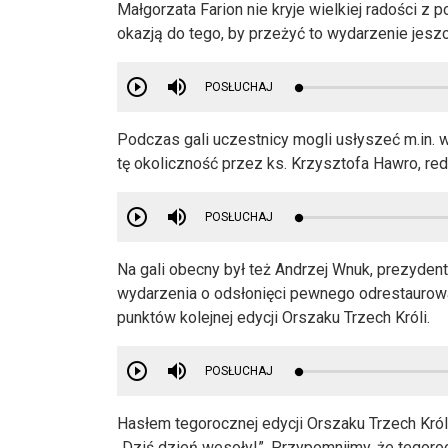
Małgorzata Farion nie kryje wielkiej radości z 
okazją do tego, by przeżyć to wydarzenie jeszc
POSŁUCHAJ
Podczas gali uczestnicy mogli usłyszeć m.in. w
tę okoliczność przez ks. Krzysztofa Hawro, reda
POSŁUCHAJ
Na gali obecny był też Andrzej Wnuk, prezyde
wydarzenia o odsłonięci pewnego odrestaurow
punktów kolejnej edycji Orszaku Trzech Króli.
POSŁUCHAJ
Hasłem tegorocznej edycji Orszaku Trzech Król
„Dziś dzień wesoły!”. Przypomnijmy, że tegoroc