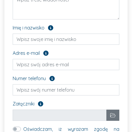
Pole opcjonalne
Imię i nazwisko
Pole opcjonalne
Adres e-mail
Pole opcjonalne
Numer telefonu
Załącz pliki, które chcesz wysłać. Pole opcjon
Załączniki
Wybrane pliki
Wybierz p
Oświadczam, iż wyrażam zgodę na