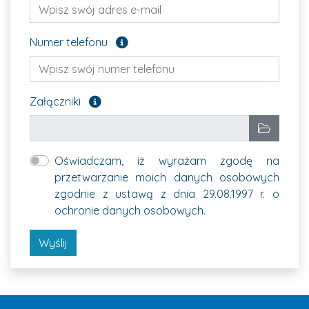
Pole opcjonalne
Numer telefonu
Załącz pliki, które chcesz wysłać. Pole opcjon
Załączniki
Wybrane pliki
Wybierz p
Oświadczam, iż wyrażam zgodę na
przetwarzanie moich danych osobowych
zgodnie z ustawą z dnia 29.08.1997 r. o
ochronie danych osobowych.
Wyślij