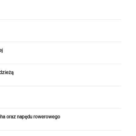
ej
dzieżą
cha oraz napędu rowerowego