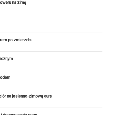
roweru na zimę
rem po zmierzchu
licznym
hodem
iór na jesienno-zimową aurę
a i dopasowanie opon