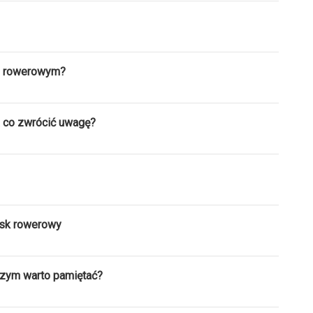
m rowerowym?
 co zwrócić uwagę?
ask rowerowy
czym warto pamiętać?