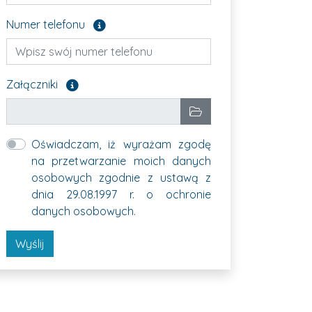
Pole opcjonalne
Numer telefonu
Załącz pliki, które chcesz wysłać. Pole opcjonalne
Załączniki
Wybrane pliki
Wybierz pliki
Oświadczam, iż wyrażam zgodę
na przetwarzanie moich danych
osobowych zgodnie z ustawą z
dnia 29.08.1997 r. o ochronie
danych osobowych.
Wyślij