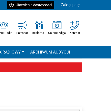
Zaloguj się
Ułatwienia dostępności
zie Radia
Patronat
Reklama
Galerie zdjęć
Kontakt
K RADIOWY
ARCHIWUM AUDYCJI
Ć
HEAVEN TOUR
 statystyki