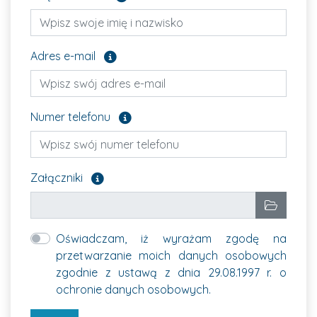
Pole opcjonalne
Adres e-mail
Pole opcjonalne
Numer telefonu
Załącz pliki, które chcesz wysłać. Pole opcjon
Załączniki
Wybrane pliki
Wybierz p
Oświadczam, iż wyrażam zgodę na
przetwarzanie moich danych osobowych
zgodnie z ustawą z dnia 29.08.1997 r. o
ochronie danych osobowych.