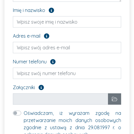
Pole opcjonalne
Imię i nazwisko
Pole opcjonalne
Adres e-mail
Pole opcjonalne
Numer telefonu
Załącz pliki, które chcesz wysłać. Pole opcjon
Załączniki
Wybrane pliki
Wybierz p
Oświadczam, iż wyrażam zgodę na
przetwarzanie moich danych osobowych
zgodnie z ustawą z dnia 29.08.1997 r. o