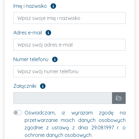
Pole opcjonalne
Imię i nazwisko
Pole opcjonalne
Adres e-mail
Pole opcjonalne
Numer telefonu
Załącz pliki, które chcesz wysłać. Pole opcjon
Załączniki
Wybrane pliki
Wybierz p
Oświadczam, iż wyrażam zgodę na
przetwarzanie moich danych osobowych
zgodnie z ustawą z dnia 29.08.1997 r. o
ochronie danych osobowych.