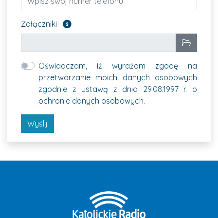
Załącz pliki, które chcesz wysłać. Pole opcjon
Załączniki
Wybrane pliki
Wybierz p
Oświadczam, iż wyrażam zgodę na
przetwarzanie moich danych osobowych
zgodnie z ustawą z dnia 29.08.1997 r. o
ochronie danych osobowych.
Wyślij