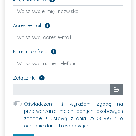
Pole opcjonalne
Adres e-mail
Pole opcjonalne
Numer telefonu
Załącz pliki, które chcesz wysłać. Pole opcjon
Załączniki
Wybrane pliki
Wybierz p
Oświadczam, iż wyrażam zgodę na
przetwarzanie moich danych osobowych
zgodnie z ustawą z dnia 29.08.1997 r. o
ochronie danych osobowych.