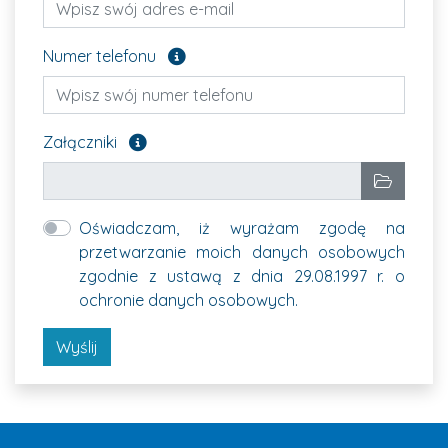
Pole opcjonalne
Numer telefonu
Załącz pliki, które chcesz wysłać. Pole opcjon
Załączniki
Wybrane pliki
Wybierz p
Oświadczam, iż wyrażam zgodę na
przetwarzanie moich danych osobowych
zgodnie z ustawą z dnia 29.08.1997 r. o
ochronie danych osobowych.
Wyślij