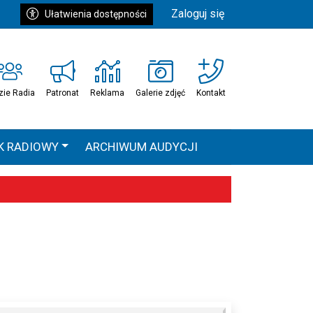
Zaloguj się
Ułatwienia dostępności
zie Radia
Patronat
Reklama
Galerie zdjęć
Kontakt
K RADIOWY
ARCHIWUM AUDYCJI
Ć
HEAVEN TOUR
 statystyki