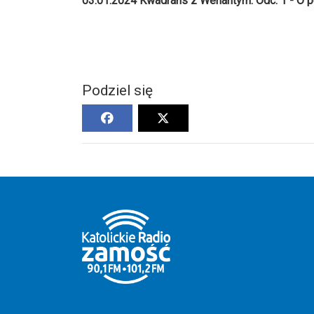
03.01.2024 Kwadrans z Wenantym. Odc. 1 - O p
Podziel się