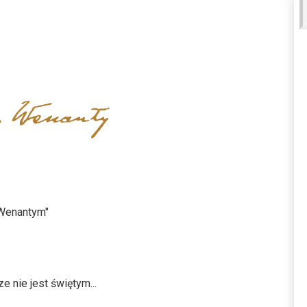
 Wenantym"
m, który jeszcze nie jest świętym...