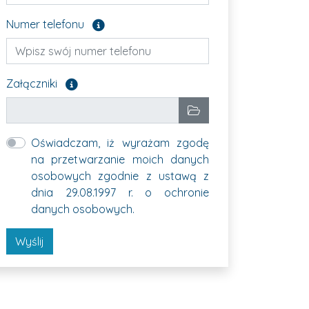
Pole opcjonalne
Numer telefonu
Załącz pliki, które chcesz wysłać. Pole opcjonalne
Załączniki
Wybrane pliki
Wybierz pliki
Oświadczam, iż wyrażam zgodę
na przetwarzanie moich danych
osobowych zgodnie z ustawą z
dnia 29.08.1997 r. o ochronie
danych osobowych.
Wyślij