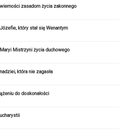
 wierności zasadom życia zakonnego
ózefie, który stał się Wenantym
Maryi Mistrzyni życia duchowego
adziei, która nie zagasła
ążeniu do doskonałości
charystii