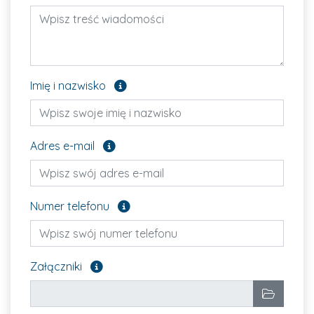
Pole opcjonalne
Imię i nazwisko
Pole opcjonalne
Adres e-mail
Pole opcjonalne
Numer telefonu
Załącz pliki, które chcesz wysłać. Pole opcjon
Załączniki
Wybrane pliki
Wybierz p