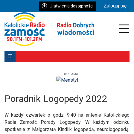
Przejdź do głównych treści
Przejdź do wyszukiwarki
Przejdź do głównego menu
Zaloguj się
Ułatwienia dostępności
enu
Prz
REKLAMA
Biłgoraj z Patronką. Wyjątkowe uroczystości już 9–10 ma
Powstała aplikacja mobilna Diecezji Zamojsko-Lubaczows
Mniej wiernych w kościołach, ale większe zaangażowanie re
Poradnik Logopedy 2022
W każdy czwartek o godz. 9.40 na antenie Katolickiego
Radia Zamość Porady Logopedy. W każdym odcinku
spotkanie z Małgorzatą Kindlik logopedą, neurologopedą,