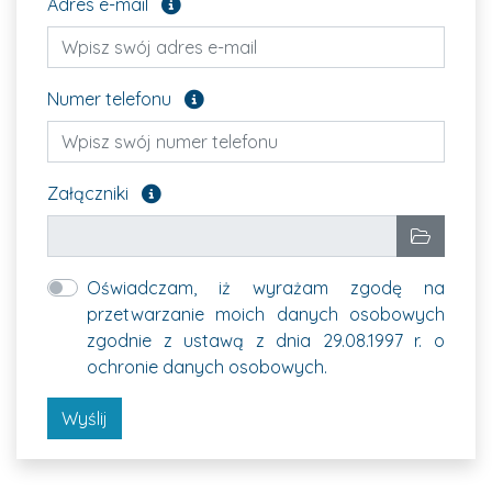
Pole opcjonalne
Adres e-mail
Pole opcjonalne
Numer telefonu
Załącz pliki, które chcesz wysłać. Pole opcjon
Załączniki
Wybrane pliki
Wybierz p
Oświadczam, iż wyrażam zgodę na
przetwarzanie moich danych osobowych
zgodnie z ustawą z dnia 29.08.1997 r. o
ochronie danych osobowych.
Wyślij