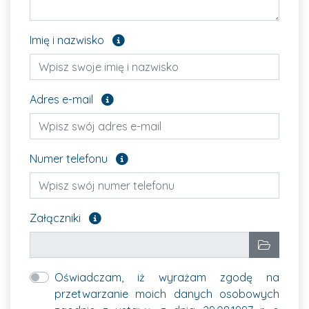
Pole opcjonalne
Imię i nazwisko
Pole opcjonalne
Adres e-mail
Pole opcjonalne
Numer telefonu
Załącz pliki, które chcesz wysłać. Pole opcjon
Załączniki
Wybrane pliki
Wybierz p
Oświadczam, iż wyrażam zgodę na
przetwarzanie moich danych osobowych