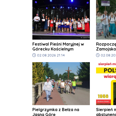
Festiwal Pieśni Maryjnej w
Rozpoczęł
Górecku Kościelnym
Zamojsko
Pielgrzym
Data dodania artykułu:
Data dodani
02.08.2026 21:14
02.08.20
Pielgrzymka z Bełza na
Sierpień 
Jasną Górę
abstynenc