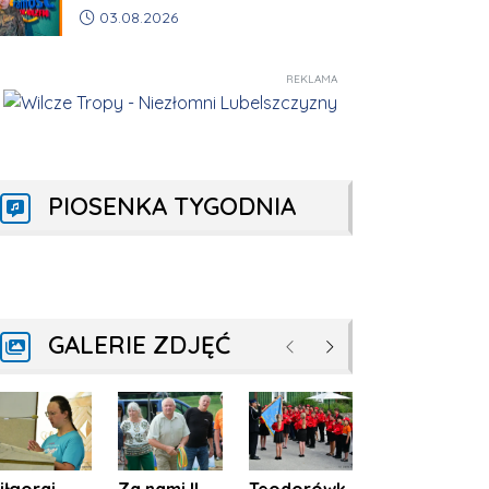
Data dodania artykułu:
03.08.2026
REKLAMA
PIOSENKA TYGODNIA
GALERIE ZDJĘĆ
Poprzednie
Następne
iłgoraj
Za nami II
Teodorówk