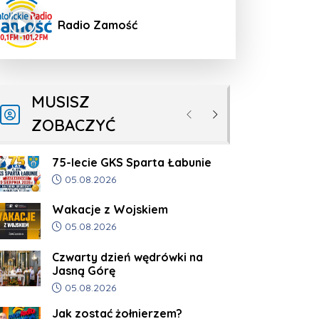
Radio Zamość
MUSISZ
Poprzednie
Następne
ZOBACZYĆ
75-lecie GKS Sparta Łabunie
Data dodania artykułu:
05.08.2026
Wakacje z Wojskiem
Data dodania artykułu:
05.08.2026
Czwarty dzień wędrówki na
Jasną Górę
Data dodania artykułu:
05.08.2026
Jak zostać żołnierzem?