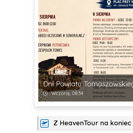
Dni Powiatu Tomaszowskie
Data dodania artykułu:
Wczoraj, 08:34
Z HeavenTour na koniec