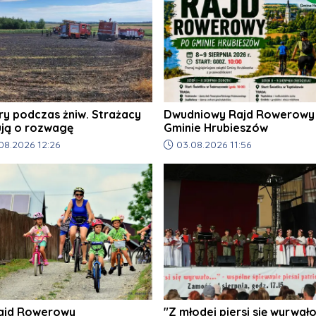
ry podczas żniw. Strażacy
Dwudniowy Rajd Rowerowy
ują o rozwagę
Gminie Hrubieszów
odania artykułu:
Data dodania artykułu:
08.2026 12:26
03.08.2026 11:56
ajd Rowerowy
"Z młodej piersi się wyrwał