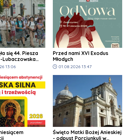
k
P
a
G
a się 44. Piesza
Przed nami XVI Exodus
-Lubaczowska
Młodych
ka na Jasną Górę!
a artykułu:
Data dodania artykułu:
26 13:06
01.08.2026 13:47
miesiącem
Święto Matki Bożej Anieskiej
ji
- odpust Porcjunkuli w