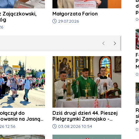
d
p
z Zajączkowski,
Małgorzata Farion
w
D
Róg
0
Data dodania artykułu:
29.07.2026
J
a artykułu:
26
Poprzednie
Następne
F
P
M
G
D
0
K
R
dołączył do
Dziś drugi dzień 44. Pieszej
s
mowania na Jasną
Pielgrzymki Zamojsko -
P
Lubaczowskiej na Jasną
a artykułu:
Data dodania artykułu:
26 12:56
03.08.2026 10:54
Z
D
0
Górę
L