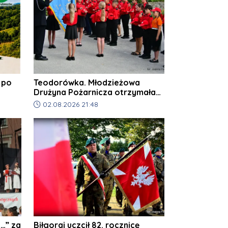
 po
Teodorówka. Młodzieżowa
Drużyna Pożarnicza otrzymała
swój proporzec
Data dodania artykułu:
02.08.2026 21:48
o…” za
Biłgoraj uczcił 82. rocznicę