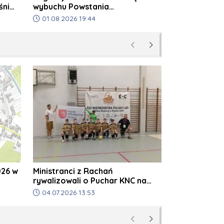
śni
wybuchu Powstania
Warszawskiego
Data dodania artykułu:
01.08.2026 19:44
Poprzednie
Następne
26 w
Ministranci z Rachań
rywalizowali o Puchar KNC na
Mistrzostwach Polski LSO
Data dodania artykułu:
04.07.2026 13:53
Poprzednie
Następne