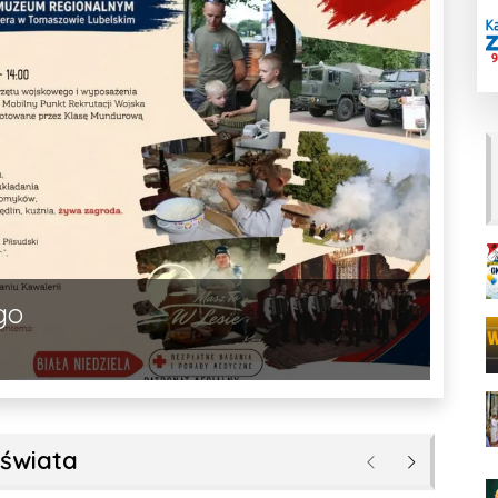
go
 świata
Poprzednie
Następne