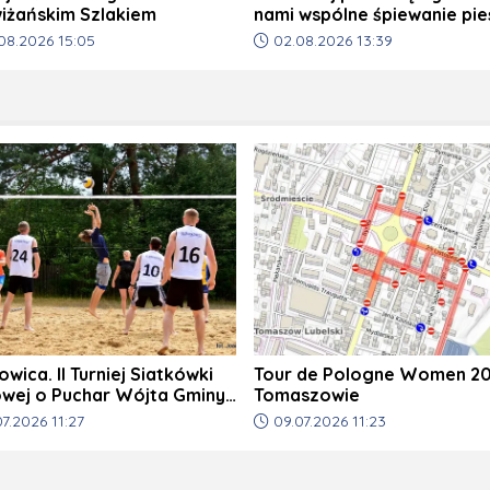
iżańskim Szlakiem
nami wspólne śpiewanie pie
patriotycznych
odania artykułu:
Data dodania artykułu:
08.2026 15:05
02.08.2026 13:39
wica. II Turniej Siatkówki
Tour de Pologne Women 20
owej o Puchar Wójta Gminy
Tomaszowie
raj
odania artykułu:
Data dodania artykułu:
07.2026 11:27
09.07.2026 11:23