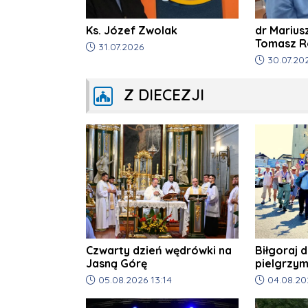
Ks. Józef Zwolak
dr Marius
Tomasz 
Data dodania artykułu:
31.07.2026
Data dodani
30.07.20
Z DIECEZJI
Czwarty dzień wędrówki na
Biłgoraj 
Jasną Górę
pielgrzy
Górę
Data dodania artykułu:
Data dodani
05.08.2026 13:14
04.08.20