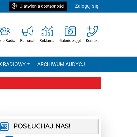
Zaloguj się
Ułatwienia dostępności
zie Radia
Patronat
Reklama
Galerie zdjęć
Kontakt
K RADIOWY
ARCHIWUM AUDYCJI
Ć
HEAVEN TOUR
 statystyki
POSŁUCHAJ NAS!