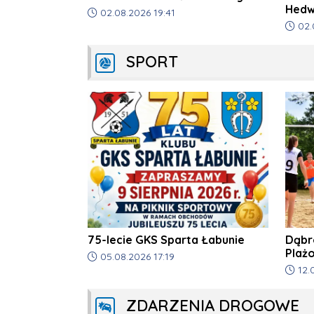
Hedw
Data dodania artykułu:
02.08.2026 19:41
Data d
02.
SPORT
75-lecie GKS Sparta Łabunie
Dąbro
Plaż
Data dodania artykułu:
05.08.2026 17:19
Biłgo
Data d
12.
ZDARZENIA DROGOWE