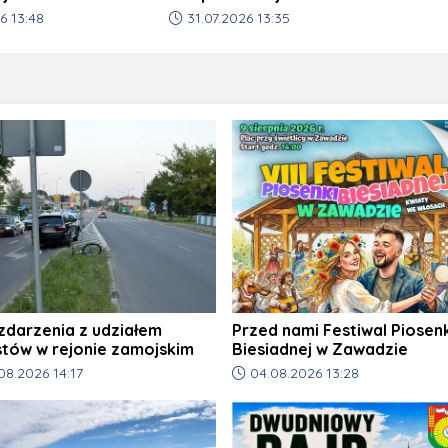
Hrubieszowie
a artykułu:
Data dodania artykułu:
6 13:48
31.07.2026 13:35
zdarzenia z udziałem
Przed nami Festiwal Piosenk
stów w rejonie zamojskim
Biesiadnej w Zawadzie
odania artykułu:
Data dodania artykułu:
08.2026 14:17
04.08.2026 13:28