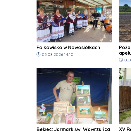
Folkowisko w Nowosiółkach
Poża
apel
Data dodania artykułu:
03.08.2026 14:10
Data d
03.
Bełżec: Jarmark św. Wawrzyńca
XV R