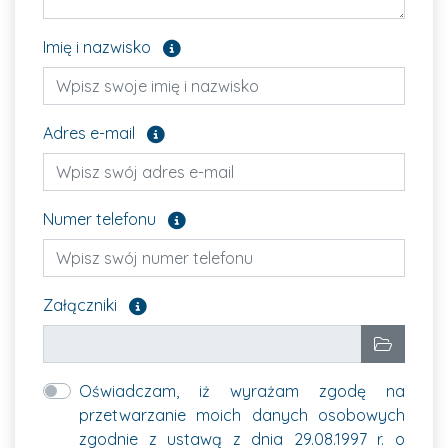
Pole opcjonalne
Imię i nazwisko
Pole opcjonalne
Adres e-mail
Pole opcjonalne
Numer telefonu
Załącz pliki, które chcesz wysłać. Pole opcjon
Załączniki
Wybrane pliki
Wybierz p
Oświadczam, iż wyrażam zgodę na
przetwarzanie moich danych osobowych
zgodnie z ustawą z dnia 29.08.1997 r. o