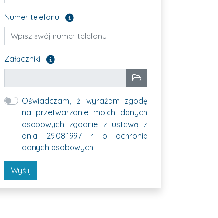
Pole opcjonalne
Numer telefonu
Załącz pliki, które chcesz wysłać. Pole opcjonalne
Załączniki
Wybrane pliki
Wybierz pliki
Oświadczam, iż wyrażam zgodę
na przetwarzanie moich danych
osobowych zgodnie z ustawą z
dnia 29.08.1997 r. o ochronie
danych osobowych.
Wyślij