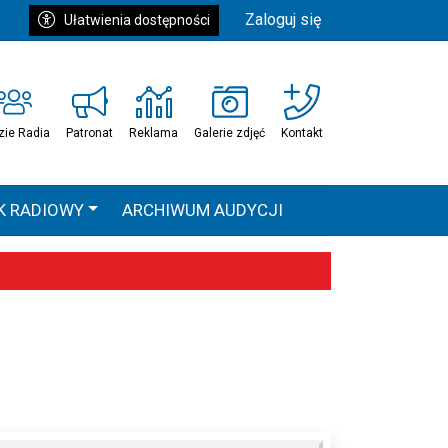
Zaloguj się
Ułatwienia dostępności
zie Radia
Patronat
Reklama
Galerie zdjęć
Kontakt
K RADIOWY
ARCHIWUM AUDYCJI
Ć
HEAVEN TOUR
 statystyki