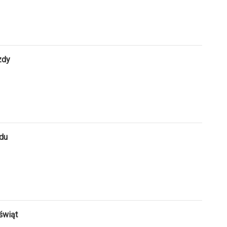
zdy
du
świąt