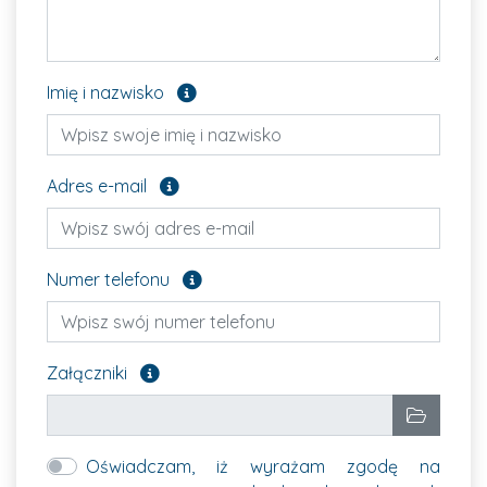
Pole opcjonalne
Imię i nazwisko
Pole opcjonalne
Adres e-mail
Pole opcjonalne
Numer telefonu
Załącz pliki, które chcesz wysłać. Pole opcjon
Załączniki
Wybrane pliki
Wybierz p
Oświadczam, iż wyrażam zgodę na