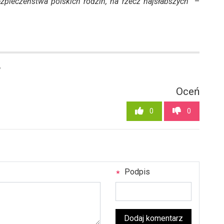
zpieczeństwa polskich rodzin, na rzecz najsłabszych
” –
6
Oceń
0
0
Podpis
Dodaj komentarz