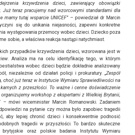
jrzenia krzywdzenia dzieci, zawierający obowiązki
. Już teraz pracujemy nad wzorcowymi standardami dla
że mamy tutaj wsparcie UNICEF
” – powiedział dr Marcin
zyni się do unikania niejasności, zapewni konkretne
enia występowania przemocy wobec dzieci. Dziecko poza
e sobie, a właściwa reakcja nastąpi natychmiast.
żkich przypadków krzywdzenia dzieci, wzorowana jest w
view
. Analiza ma na celu identyfikację tego, w którym
estialstwa wobec dzieci będzie dokładnie analizowany
, niezależnie od działań policji i prokuratury. „
Zespół
a, choć już teraz w Instytucie Wymiaru Sprawiedliwości na
 karnych z przeszłości. To ważne i cenne doświadczenie
ż organizujemy workshop z ekspertami z Wielkiej Brytanii,
” – mówi wiceminister Marcin Romanowski. Zadaniem
dpowiedzi na pytanie czy można było zapobiec tragedii
ć, aby lepiej chronić dzieci i konsekwentnie podnosić
odobnych tragedii w przyszłości. To bardzo skuteczne
brytyjskie oraz polskie badania Instytutu Wymiaru