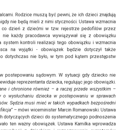
alcami. Rodzice muszą być pewni, że ich dzieci znajdują
nigdy nie będą mieli z nimi styczności. Ustawa wzmacnia
co dzień z dziećmi w tzw. rejestrze pedofilów przez
ale nie każdy pracodawca wywiązywał się z obowiązku
system kontroli realizacji tego obowiązku i wzmacnia
jsca na wyjątki - obowiązek będzie dotyczył także
go dotychczas nie było, w tym pod kątem przestępstw
w postepowaniu sądowym. W sytuacji gdy dziecko nie
widuje reprezentanta dziecka, regulując jego obowiązki.
ane i chronione również – a raczej przede wszystkim –
sy o wysłuchaniu dziecka w postepowaniu w sprawach
resów. Sędzia musi mieć w takich wypadkach bezpośredni
fikcja
” – mówi wiceminister Marcin Romanowski. Ustawa
h dotyczących dzieci do systematycznego podnoszenia
ywało ten ważny obowiązek. Ustawa Kamilka wprowadza