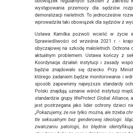
obowiązek regularnych szkoleń z zakresu 
występowania przemocy dla sędziów rozpo
demoralizacji nieletnich. To jednocześnie roz
wprowadziła taki obowiązek dla sędziów z wy
Ustawa Kamilka pozwoli wcielić w życie in
Sprawiedliwości od września 2021 r. - krajo
obyczajowej na szkodę małoletnich. Ochrona 
aktualnym problemem. Ustawa kończy z se
Koordynacja działań instytucji i zasady wsp
będzie znajdowało się dziecko. Przy Minist
którego zadaniem będzie monitorowanie i wdra
sposób zapewnimy najwyższe standardy ochro
Polski znajdują uznanie wśród instytucji mi
standardzie grupy
WeProtect Global Alliance,
a
jest postrzegana jako lider ochrony dzieci n
„
Pokazujemy, że nie tylko można, ale trzeba ch
tle seksualnym bez genderowej ideologii. Idąc
zwalczaniu patologii, bo błędnie identyfik