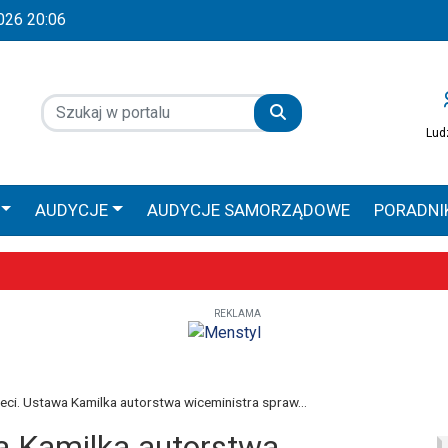
2026 20:06
Lud
AUDYCJE
AUDYCJE SAMORZĄDOWE
PORADNI
 GŁOS
AUDYCJE SPONSOROWANE
PRACA ZAMOŚ
REKLAMA
Wyjątkowe uroczystości już 9–10 maja
obilna Diecezji Zamojsko-Lubaczowskiej
iołach, ale większe zaangażowanie religijne – poznaliśmy diecezjalne
eci. Ustawa Kamilka autorstwa wiceministra spraw...
a Kamilka autorstwa