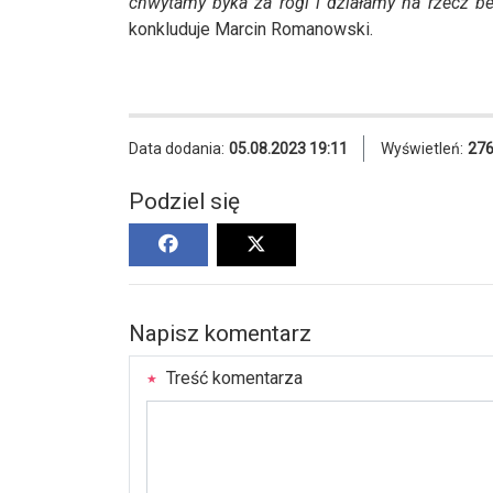
chwytamy byka za rogi i działamy na rzecz be
konkluduje Marcin Romanowski.
Data dodania:
05.08.2023 19:11
Wyświetleń:
27
Podziel się
Napisz komentarz
Treść komentarza