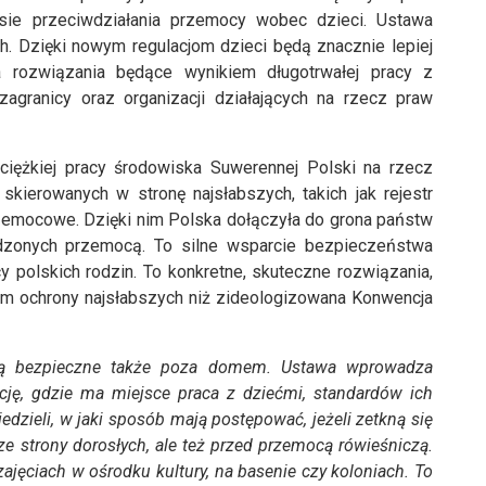
ie przeciwdziałania przemocy wobec dzieci. Ustawa
. Dzięki nowym regulacjom dzieci będą znacznie lepiej
 rozwiązania będące wynikiem długotrwałej pracy z
agranicy oraz organizacji działających na rzecz praw
ciężkiej pracy środowiska Suwerennej Polski na rzecz
skierowanych w stronę najsłabszych, takich jak rejestr
zemocowe. Dzięki nim Polska dołączyła do grona państw
dzonych przemocą. To silne wsparcie bezpieczeństwa
 polskich rodzin. To konkretne, skuteczne rozwiązania,
m ochrony najsłabszych niż zideologizowana Konwencja
są bezpieczne także poza domem. Ustawa wprowadza
ję, gdzie ma miejsce praca z dziećmi, standardów ich
edzieli, w jaki sposób mają postępować, jeżeli zetkną się
e strony dorosłych, ale też przed przemocą rówieśniczą.
zajęciach w ośrodku kultury, na basenie czy koloniach. To