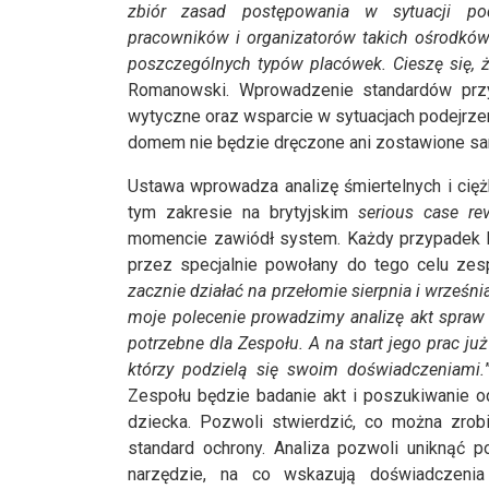
zbiór zasad postępowania w sytuacji pode
pracowników i organizatorów takich ośrodków
poszczególnych typów placówek. Cieszę się, 
Romanowski. Wprowadzenie standardów przyc
wytyczne oraz wsparcie w sytuacjach podejrz
domem nie będzie dręczone ani zostawione sam
Ustawa wprowadza analizę śmiertelnych i cię
tym zakresie na brytyjskim
serious case re
momencie zawiódł system. Każdy przypadek b
przez specjalnie powołany do tego celu zespół
zacznie działać na przełomie sierpnia i wrześni
moje polecenie prowadzimy analizę akt spraw
potrzebne dla Zespołu. A na start jego prac ju
którzy podzielą się swoim doświadczeniami.
Zespołu będzie badanie akt i poszukiwanie o
dziecka. Pozwoli stwierdzić, co można zrobi
standard ochrony. Analiza pozwoli uniknąć p
narzędzie, na co wskazują doświadczenia 