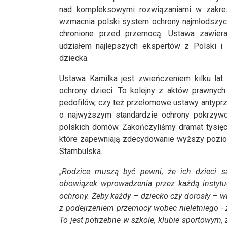
nad kompleksowymi rozwiązaniami w zakres
wzmacnia polski system ochrony najmłodszych
chronione przed przemocą. Ustawa zawiera
udziałem najlepszych ekspertów z Polski i z
dziecka.
Ustawa Kamilka jest zwieńczeniem kilku lat 
ochrony dzieci. To kolejny z aktów prawnych 
pedofilów, czy też przełomowe ustawy antypr
o najwyższym standardzie ochrony pokrzyw
polskich domów. Zakończyliśmy dramat tysięcy
które zapewniają zdecydowanie wyższy pozio
Stambulska.
„
Rodzice muszą być pewni, że ich dzieci 
obowiązek wprowadzenia przez każdą instytuc
ochrony. Żeby każdy – dziecko czy dorosły – wi
z podejrzeniem przemocy wobec nieletniego - z
To jest potrzebne w szkole, klubie sportowym, 