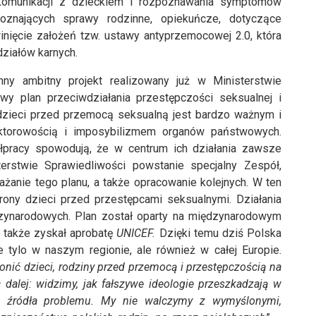
komunikacji z dzieckiem i rozpoznawania symptomów
znających sprawy rodzinne, opiekuńcze, dotyczące
winięcie założeń tzw. ustawy antyprzemocowej 2.0, która
działów karnych.
ny ambitny projekt realizowany już w Ministerstwie
wy plan przeciwdziałania przestępczości seksualnej i
dzieci przed przemocą seksualną jest bardzo ważnym i
ktorowością i imposybilizmem organów państwowych.
ółpracy spowodują, że w centrum ich działania zawsze
erstwie Sprawiedliwości powstanie specjalny Zespół,
żanie tego planu, a także opracowanie kolejnych. W ten
ny dzieci przed przestępcami seksualnymi. Działania
ędzynarodowych. Plan został oparty na międzynarodowym
 także zyskał aprobatę
UNICEF.
Dzięki temu dziś Polska
ie tylo w naszym regionie, ale również w całej Europie.
ronić dzieci, rodziny przed przemocą i przestępczością na
 dalej: widzimy, jak fałszywe ideologie przeszkadzają w
ują źródła problemu. My nie walczymy z wymyślonymi,