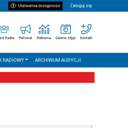
Zaloguj się
Ułatwienia dostępności
zie Radia
Patronat
Reklama
Galerie zdjęć
Kontakt
K RADIOWY
ARCHIWUM AUDYCJI
Ć
HEAVEN TOUR
 statystyki