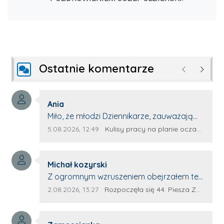
Ostatnie komentarze
Poprzednie
Następ
Autor komentarza:
Ania
Treść komentarza:
Miło, że młodzi Dziennikarze, zauważają
młode talenty, które dopiero wkraczają
Data dodania komentarza:
Źródło komentarza:
5.08.2026, 12:49
Kulisy pracy na planie oczami młodego filmowca
na rynek pracy. Z niecierpliwością będę
czekała na rozwój kariery Kacpra i kolejny
Autor komentarza:
z nim wywiad, który przeprowadzi Pan
Michał kozyrski
Treść komentarza:
Artur.
Z ogromnym wzruszeniem obejrzałem ten
materiał. ❤️ Jestem naprawdę dumny z
Data dodania komentarza:
Źródło komentarza:
2.08.2026, 13:27
Rozpoczęła się 44. Piesza Zamojsko-Lubaczowska Pielgrzymka na Jasną Górę!
Ewy Selwy, że zdecydowała się podzielić
swoim świadectwem. To wymaga odwagi,