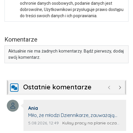
ochronie danych osobowych, podanie danych jest
dobrowolne, Użytkownikowi przysługuje prawo dostępu
do treści swoich danych i ich poprawiania.
Komentarze
Aktualnie nie ma żadnych komentarzy. Bądź pierwszy, dodaj
swój komentarz.
Ostatnie komentarze
Poprzednie
Następ
Autor komentarza:
Ania
Treść komentarza:
Miło, że młodzi Dziennikarze, zauważają
młode talenty, które dopiero wkraczają
Data dodania komentarza:
Źródło komentarza:
5.08.2026, 12:49
Kulisy pracy na planie oczami młodego filmowca
na rynek pracy. Z niecierpliwością będę