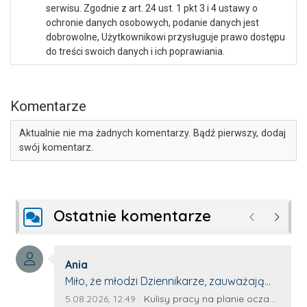
serwisu. Zgodnie z art. 24 ust. 1 pkt 3 i 4 ustawy o
ochronie danych osobowych, podanie danych jest
dobrowolne, Użytkownikowi przysługuje prawo dostępu
do treści swoich danych i ich poprawiania.
Komentarze
Aktualnie nie ma żadnych komentarzy. Bądź pierwszy, dodaj
swój komentarz.
Ostatnie komentarze
Poprzednie
Następ
Autor komentarza:
Ania
Treść komentarza:
Miło, że młodzi Dziennikarze, zauważają
młode talenty, które dopiero wkraczają
Data dodania komentarza:
Źródło komentarza:
5.08.2026, 12:49
Kulisy pracy na planie oczami młodego filmowca