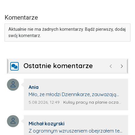
Komentarze
Aktualnie nie ma żadnych komentarzy. Bądź pierwszy, dodaj
swój komentarz.
Ostatnie komentarze
Poprzednie
Następ
Autor komentarza:
Ania
Treść komentarza:
Miło, że młodzi Dziennikarze, zauważają
młode talenty, które dopiero wkraczają
Data dodania komentarza:
Źródło komentarza:
5.08.2026, 12:49
Kulisy pracy na planie oczami młodego filmowca
na rynek pracy. Z niecierpliwością będę
czekała na rozwój kariery Kacpra i kolejny
Autor komentarza:
z nim wywiad, który przeprowadzi Pan
Michał kozyrski
Treść komentarza:
Artur.
Z ogromnym wzruszeniem obejrzałem ten