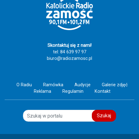
świadectwo wiary, nadziei i miłości do drugiego
człowieka. Szczęść Boże! 🙏💙
Skontaktuj się z nami!
tel: 84 639 97 97
biuro@radiozamosc.pl
O Radiu
Ramówka
Audycje
Galerie zdjęć
Reklama
Regulamin
Kontakt
Szukaj