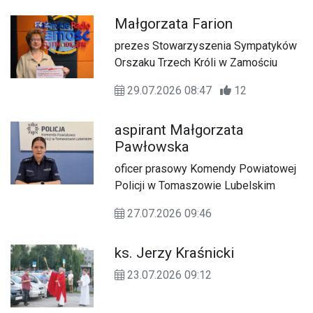
która odbyła się 25 lipca, przybliżają
Małgorzata Farion
mało znane z tego okresu i regionu
fakty.
prezes Stowarzyszenia Sympatyków
Orszaku Trzech Króli w Zamościu
29.07.2026 08:47
12
aspirant Małgorzata
Pawłowska
oficer prasowy Komendy Powiatowej
Policji w Tomaszowie Lubelskim
27.07.2026 09:46
ks. Jerzy Kraśnicki
23.07.2026 09:12