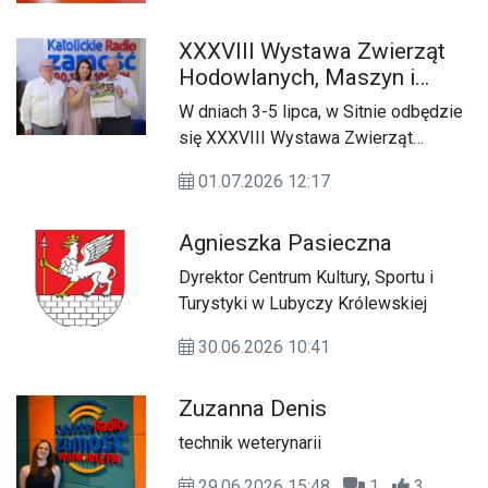
XXXVIII Wystawa Zwierząt
Hodowlanych, Maszyn i
Urządzeń Rolniczych w
W dniach 3-5 lipca, w Sitnie odbędzie
Sitnie - zaproszenie i
się XXXVIII Wystawa Zwierząt
program
Hodowlanych, Maszyn i Urządzeń
01.07.2026 12:17
Rolniczych. Na wydarzenie
zapraszają: Antoni Skrabucha, Paweł
Agnieszka Pasieczna
Kiryczuk i Agnieszka Gawda.
Dyrektor Centrum Kultury, Sportu i
Turystyki w Lubyczy Królewskiej
30.06.2026 10:41
Zuzanna Denis
technik weterynarii
29.06.2026 15:48
1
3