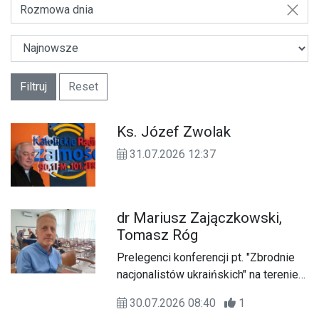
Rozmowa dnia
Filtruj
Reset
Ks. Józef Zwolak
31.07.2026 12:37
dr Mariusz Zajączkowski,
Tomasz Róg
Prelegenci konferencji pt. "Zbrodnie
nacjonalistów ukraińskich" na terenie
gminy Lubycza Królewska i lokalne
30.07.2026 08:40
1
strategie ochrony ludności cywilnej",