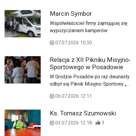
Marcin Symbor
Współwłaściciel firmy zajmującej się
wypożyczaniem kamperów
07.07.2026 10:30
Relacja z XII Pikniku Misyjno-
Sportowego w Posadowie
W Grodzie Posadów po raz dwunasty
odbył się Piknik Misyjno-Sportowy „Z
myślą o misjonarzach”. Wydarzenie
06.07.2026 12:11
połączyło sportową rywalizację,
występy artystyczne, lokalne smaki i
Ks. Tomasz Szumowski
przede wszystkim pomoc na rzecz
misji.
03.07.2026 12:18
3