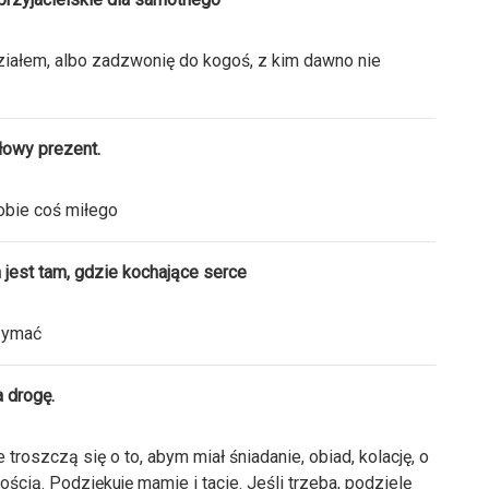
iałem, albo zadzwonię do kogoś, z kim dawno nie
łowy prezent.
obie coś miłego
jest tam, gdzie kochające serce
rzymać
 drogę.
 troszczą się o to, abym miał śniadanie, obiad, kolację, o
ścią. Podziękuję mamie i tacie. Jeśli trzeba, podzielę