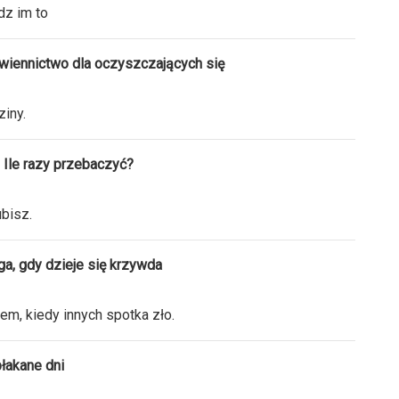
dz im to
wiennictwo dla oczyszczających się
iny.
 Ile razy przebaczyć?
ubisz.
a, gdy dzieje się krzywda
em, kiedy innych spotka zło.
łakane dni