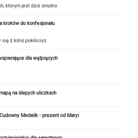
h, którym jest dziś smutno.
ka kroków do konfesjonału
 się z kimś pokłócisz.
wspierające dla wątpiących
mapą na ślepych uliczkach
 Cudowny Medalik - prezent od Maryi
przyjacielskie dla samotnego