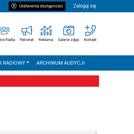
Zaloguj się
Ułatwienia dostępności
zie Radia
Patronat
Reklama
Galerie zdjęć
Kontakt
K RADIOWY
ARCHIWUM AUDYCJI
Ć
HEAVEN TOUR
 statystyki