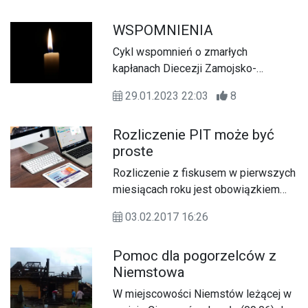
lwowskiego Mieczysława
WSPOMNIENIA
Mokrzyckiego.
Cykl wspomnień o zmarłych
kapłanach Diecezji Zamojsko-
Lubaczowskiej.
29.01.2023 22:03
8
Rozliczenie PIT może być
proste
Rozliczenie z fiskusem w pierwszych
miesiącach roku jest obowiązkiem
wszystkich, którzy w minionym roku
03.02.2017 16:26
podatkowym uzyskali jakiekolwiek
przychody podlegające
Pomoc dla pogorzelców z
opodatkowaniu. Spełnienie tego
Niemstowa
obowiązku może być całkiem proste,
jeśli skorzystamy z programu PITax.pl
W miejscowości Niemstów leżącej w
Łatwe podatki.