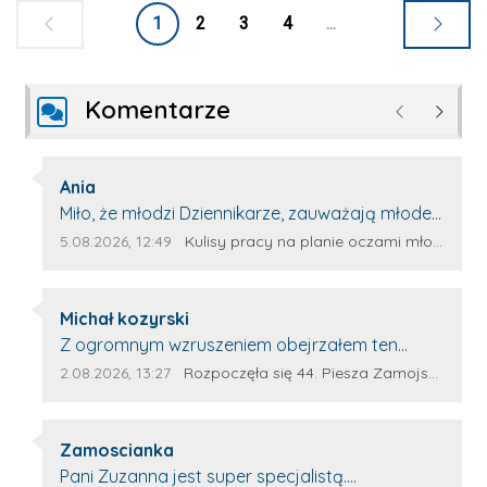
1
2
3
4
...
Komentarze
Poprzednie
Następ
Autor komentarza:
Ania
Treść komentarza:
Miło, że młodzi Dziennikarze, zauważają młode
talenty, które dopiero wkraczają na rynek
Data dodania komentarza:
Źródło komentarza:
5.08.2026, 12:49
Kulisy pracy na planie oczami młodego filmowca
pracy. Z niecierpliwością będę czekała na
rozwój kariery Kacpra i kolejny z nim wywiad,
Autor komentarza:
który przeprowadzi Pan Artur.
Michał kozyrski
Treść komentarza:
Z ogromnym wzruszeniem obejrzałem ten
materiał. ❤️ Jestem naprawdę dumny z Ewy
Data dodania komentarza:
Źródło komentarza:
2.08.2026, 13:27
Rozpoczęła się 44. Piesza Zamojsko-Lubaczowska Pielgrzymka na Jasną Górę!
Selwy, że zdecydowała się podzielić swoim
świadectwem. To wymaga odwagi, pokory i
Autor komentarza:
wielkiego serca. Takie osoby pokazują, że
Zamoscianka
Treść komentarza:
pielgrzymka nie jest tylko przejściem kilkuset
Pani Zuzanna jest super specjalistą.