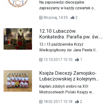
Na zapowiedzi diecezjalne
zapraszamy w każdy czwartek o
14:20.
Wczoraj, 14:35
2
12.10 Lubaczów.
Konkatedra. Parafia pw. św.
Stanisława BM
12 i 13 października Krzyż
Wielkopiątkowy św. Jana Pawła II
nawiedza parafię pw. św. Stanisława
13.10.2017 15:10
1
BM w Lubaczowie.
Księża Diecezji Zamojsko-
Lubaczowskiej z kolejnym
medalem
Kapłani zdobyli srebro na XIII
Mistrzostwach Polski Księży w
Halowej Piłce Nożnej.
18.02.2017 15:18
2