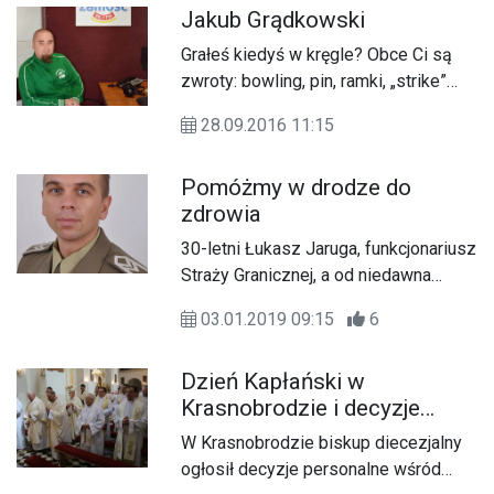
Jakub Grądkowski
Grałeś kiedyś w kręgle? Obce Ci są
zwroty: bowling, pin, ramki, „strike”
czy „spare”?. Dołącz do grupy
28.09.2016 11:15
pasjonatów gry w kręgle, którą tworzy
Zamojskie Stowarzyszenie Bowlingu
Pomóżmy w drodze do
Sportowego „Bastion”.
zdrowia
30-letni Łukasz Jaruga, funkcjonariusz
Straży Granicznej, a od niedawna
szczęśliwy ojciec w listopadzie 2018
03.01.2019 09:15
6
dowiedział się, że ma nowotwór
złośliwy dróg żółciowych,
Dzień Kapłański w
nieoperacyjny.
Krasnobrodzie i decyzje
personalne
W Krasnobrodzie biskup diecezjalny
ogłosił decyzje personalne wśród