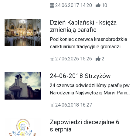
duchowieństwa.
24.06.2017 14:20
10
Dzień Kapłański - księża
zmieniają parafie
Pod koniec czerwca krasnobrodzkie
sanktuarium tradycyjnie gromadzi
kapłanów diecezji zamojsko-
27.06.2026 15:26
2
lubaczowskiej na Dniu Formacji
Kapłańskiej. Tegoroczne spotkanie
24-06-2018 Strzyżów
odbyło się 27 czerwca i było czasem
wspólnej modlitwy oraz refleksji nad
24 czerwca odwiedziliśmy parafię pw.
kapłańską posługą.
Narodzenia Najświętszej Maryi Panny
w Strzyżowie.
24.06.2018 16:27
Zapowiedzi diecezjalne 6
sierpnia