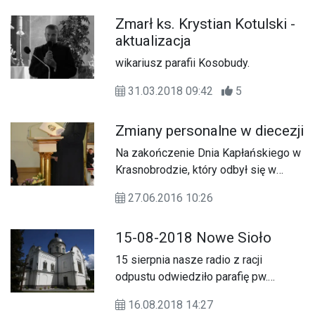
Zmarł ks. Krystian Kotulski -
aktualizacja
wikariusz parafii Kosobudy.
31.03.2018 09:42
5
Zmiany personalne w diecezji
Na zakończenie Dnia Kapłańskiego w
Krasnobrodzie, który odbył się w
sobotę (25 czerwca) w Sanktuarium
27.06.2016 10:26
MB w Krasnobrodzie, biskup
zamojsko-lubaczowski Marian Rojek
15-08-2018 Nowe Sioło
wręczył kilkudziesięciu księżom
dekrety nominujące i odwołujące z
15 sierpnia nasze radio z racji
poszczególnych duszpasterstw i
odpustu odwiedziło parafię pw.
parafii.
Wniebowzięcia NMP w Nowym Siole.
16.08.2018 14:27