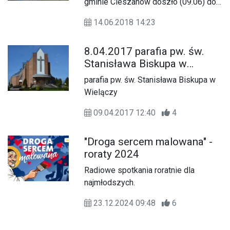
gminie Cieszanów doszło (09.06) do
pożaru domu mieszkalnego, w skutek
14.06.2018 14:23
czego 5-osobowa rodzina została
bez dachu nad głową.
8.04.2017 parafia pw. św.
Stanisława Biskupa w
Wielączy
parafia pw. św. Stanisława Biskupa w
Wielączy
09.04.2017 12:40
4
"Droga sercem malowana" -
roraty 2024
Radiowe spotkania roratnie dla
najmłodszych.
23.12.2024 09:48
6