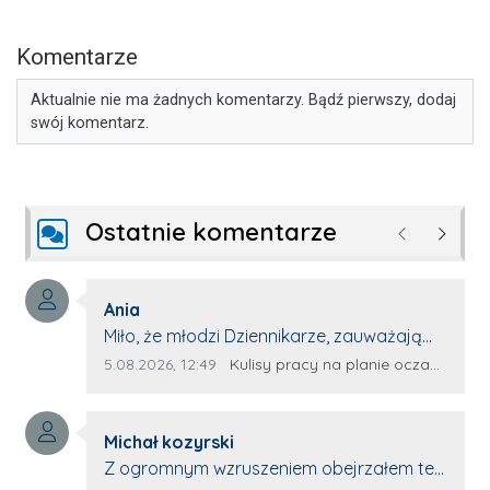
Komentarze
Aktualnie nie ma żadnych komentarzy. Bądź pierwszy, dodaj
swój komentarz.
Ostatnie komentarze
Poprzednie
Następ
Autor komentarza:
Ania
Treść komentarza:
Miło, że młodzi Dziennikarze, zauważają
młode talenty, które dopiero wkraczają
Data dodania komentarza:
Źródło komentarza:
5.08.2026, 12:49
Kulisy pracy na planie oczami młodego filmowca
na rynek pracy. Z niecierpliwością będę
czekała na rozwój kariery Kacpra i kolejny
Autor komentarza:
z nim wywiad, który przeprowadzi Pan
Michał kozyrski
Treść komentarza:
Artur.
Z ogromnym wzruszeniem obejrzałem ten