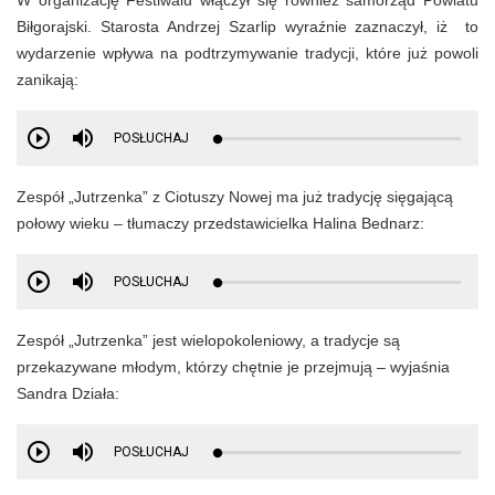
W organizację Festiwalu włączył się również samorząd Powiatu
Biłgorajski. Starosta Andrzej Szarlip wyraźnie zaznaczył, iż t
o
wydarzenie wpływa na podtrzymywanie tradycji, które już powoli
zanikają:
POSŁUCHAJ
Zespół „Jutrzenka” z Ciotuszy Nowej ma już tradycję sięgającą
połowy wieku – tłumaczy przedstawicielka Halina Bednarz:
POSŁUCHAJ
Zespół „Jutrzenka” jest wielopokoleniowy, a tradycje są
przekazywane młodym, którzy chętnie je przejmują – wyjaśnia
Sandra Działa:
POSŁUCHAJ