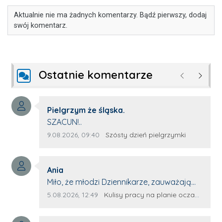
Aktualnie nie ma żadnych komentarzy. Bądź pierwszy, dodaj
swój komentarz.
Ostatnie komentarze
Poprzednie
Następ
Autor komentarza:
Pielgrzym że śląska.
Treść komentarza:
SZACUN!..
Data dodania komentarza:
Źródło komentarza:
9.08.2026, 09:40
Szósty dzień pielgrzymki
Autor komentarza:
Ania
Treść komentarza:
Miło, że młodzi Dziennikarze, zauważają
młode talenty, które dopiero wkraczają
Data dodania komentarza:
Źródło komentarza:
5.08.2026, 12:49
Kulisy pracy na planie oczami młodego filmowca
na rynek pracy. Z niecierpliwością będę
czekała na rozwój kariery Kacpra i kolejny