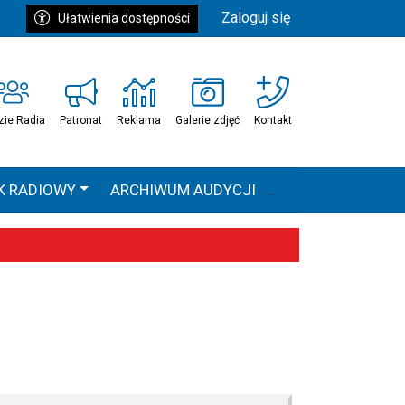
Zaloguj się
Ułatwienia dostępności
zie Radia
Patronat
Reklama
Galerie zdjęć
Kontakt
K RADIOWY
ARCHIWUM AUDYCJI
Ć
HEAVEN TOUR
 statystyki