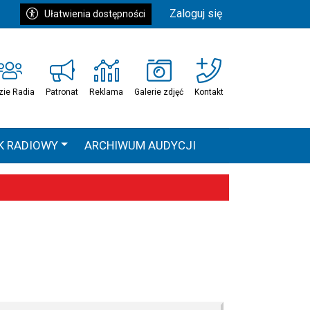
Zaloguj się
Ułatwienia dostępności
zie Radia
Patronat
Reklama
Galerie zdjęć
Kontakt
K RADIOWY
ARCHIWUM AUDYCJI
Ć
HEAVEN TOUR
 statystyki