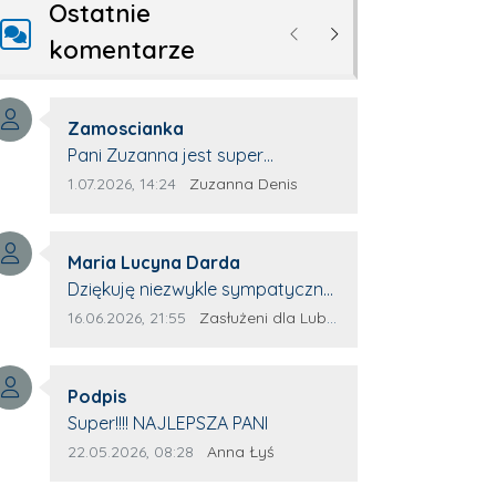
Ostatnie
Poprzednie
Następne
komentarze
Autor komentarza:
Zamoscianka
Treść komentarza:
Pani Zuzanna jest super
specjalistą. Korzystamy z moim
Data dodania komentarza:
Źródło komentarza:
1.07.2026, 14:24
Zuzanna Denis
pieskiem z jej pomocy i nigdy nas
nie zawiodła. Zawsze życzliwa,
Autor komentarza:
spokojna, cierpliwa.
Maria Lucyna Darda
Treść komentarza:
Dziękuję niezwykle sympatycznej
Pani redaktor Annie Niderla-
Data dodania komentarza:
Źródło komentarza:
16.06.2026, 21:55
Zasłużeni dla Lubyczy
Kadach za profesjonalnie
stawiane pytania i
Autor komentarza:
wyrozumiałość dla wyróżnionych
Podpis
Treść komentarza:
osób, którym trema odbierała
Super!!!! NAJLEPSZA PANI
głos.
Data dodania komentarza:
Źródło komentarza:
22.05.2026, 08:28
Anna Łyś