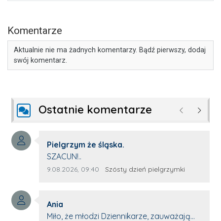
Komentarze
Aktualnie nie ma żadnych komentarzy. Bądź pierwszy, dodaj
swój komentarz.
Ostatnie komentarze
Poprzednie
Następ
Autor komentarza:
Pielgrzym że śląska.
Treść komentarza:
SZACUN!..
Data dodania komentarza:
Źródło komentarza:
9.08.2026, 09:40
Szósty dzień pielgrzymki
Autor komentarza:
Ania
Treść komentarza:
Miło, że młodzi Dziennikarze, zauważają