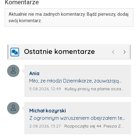
Komentarze
Aktualnie nie ma żadnych komentarzy. Bądź pierwszy, dodaj
swój komentarz.
Ostatnie komentarze
Poprzednie
Następ
Autor komentarza:
Ania
Treść komentarza:
Miło, że młodzi Dziennikarze, zauważają
młode talenty, które dopiero wkraczają
Data dodania komentarza:
Źródło komentarza:
5.08.2026, 12:49
Kulisy pracy na planie oczami młodego filmowca
na rynek pracy. Z niecierpliwością będę
czekała na rozwój kariery Kacpra i kolejny
Autor komentarza:
z nim wywiad, który przeprowadzi Pan
Michał kozyrski
Treść komentarza:
Artur.
Z ogromnym wzruszeniem obejrzałem ten
materiał. ❤️ Jestem naprawdę dumny z
Data dodania komentarza:
Źródło komentarza:
2.08.2026, 13:27
Rozpoczęła się 44. Piesza Zamojsko-Lubaczowska Pielgrzymka na Jasną Górę!
Ewy Selwy, że zdecydowała się podzielić