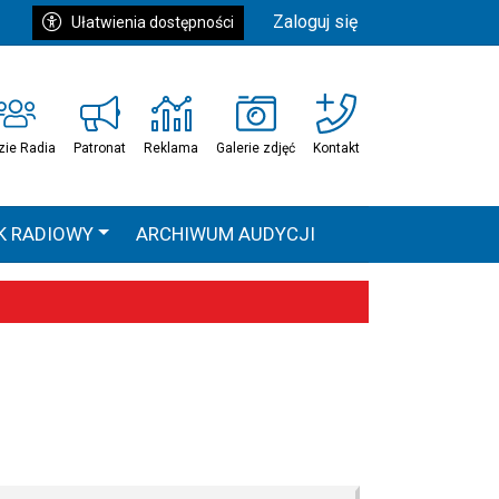
Zaloguj się
Ułatwienia dostępności
zie Radia
Patronat
Reklama
Galerie zdjęć
Kontakt
K RADIOWY
ARCHIWUM AUDYCJI
Ć
HEAVEN TOUR
 statystyki