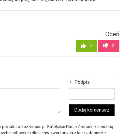
3
Oceń
0
0
Podpis
Dodaj komentarz
portalu radiozamosc.pl. Katolickie Radio Zamość z siedzibą
anych osobowych dla celów związanych z korzystaniem z