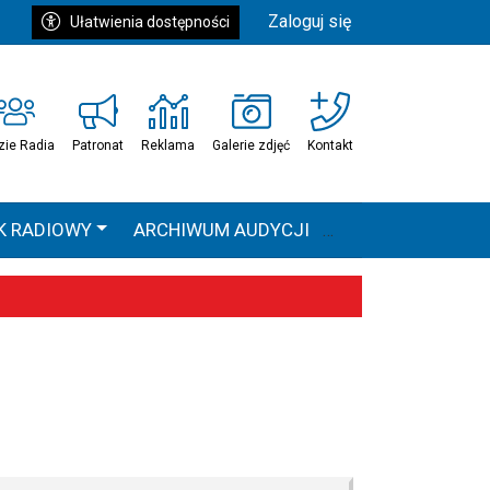
Zaloguj się
Ułatwienia dostępności
zie Radia
Patronat
Reklama
Galerie zdjęć
Kontakt
K RADIOWY
ARCHIWUM AUDYCJI
Ć
HEAVEN TOUR
 statystyki