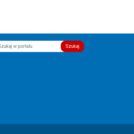
świadectwo wiary, nadziei i
miłości do drugiego człowieka.
Szczęść Boże! 🙏💙
Szukaj