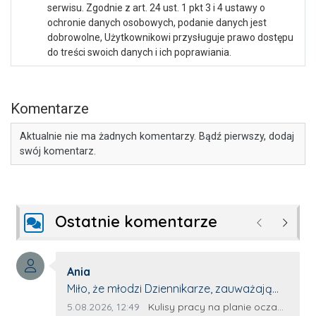
serwisu. Zgodnie z art. 24 ust. 1 pkt 3 i 4 ustawy o
ochronie danych osobowych, podanie danych jest
dobrowolne, Użytkownikowi przysługuje prawo dostępu
do treści swoich danych i ich poprawiania.
Komentarze
Aktualnie nie ma żadnych komentarzy. Bądź pierwszy, dodaj
swój komentarz.
Ostatnie komentarze
Poprzednie
Następ
Autor komentarza:
Ania
Treść komentarza:
Miło, że młodzi Dziennikarze, zauważają
młode talenty, które dopiero wkraczają
Data dodania komentarza:
Źródło komentarza:
5.08.2026, 12:49
Kulisy pracy na planie oczami młodego filmowca