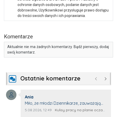
ochronie danych osobowych, podanie danych jest
dobrowolne, Użytkownikowi przysługuje prawo dostępu
do treści swoich danych i ich poprawiania.
Komentarze
Aktualnie nie ma żadnych komentarzy. Bądź pierwszy, dodaj
swój komentarz.
Ostatnie komentarze
Poprzednie
Następ
Autor komentarza:
Ania
Treść komentarza:
Miło, że młodzi Dziennikarze, zauważają
młode talenty, które dopiero wkraczają
Data dodania komentarza:
Źródło komentarza:
5.08.2026, 12:49
Kulisy pracy na planie oczami młodego filmowca
na rynek pracy. Z niecierpliwością będę