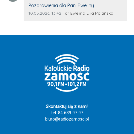
człowieka. Świadectwo Ewy jest dla mnie
Treść komentarza:
Pozdrowienia dla Pani Eweliny
pięknym przypomnieniem, że wiara nie
Data dodania komentarza:
Źródło komentarza:
10.05.2026, 13:42
dr Ewelina Lilia Polańska
kończy się po wyjściu z kościoła.
Prawdziwa wiara zaczyna się wtedy, gdy
potrafimy być obecni dla drugiego
człowieka – pomagać bez oczekiwania
zapłaty, słuchać bez oceniania i okazywać
serce bez szukania korzyści. Marzę o tym,
aby podobnego ducha wspólnoty
rozwijać również w Zamościu. Nie od razu,
nie wielkimi hasłami, ale krok po kroku.
Chciałbym, aby powstała wspólnota
wolontariuszy, młodzieży, seniorów, osób
z niepełnosprawnościami i wszystkich
ludzi dobrej woli, którzy razem
Skontaktuj się z nami!
uczestniczyliby w wydarzeniach
tel: 84 639 97 97
religijnych, patriotycznych, kulturalnych i
biuro@radiozamosc.pl
społecznych. Aby nikt nie czuł się samotny
i zapomniany. Jestem przekonany, że