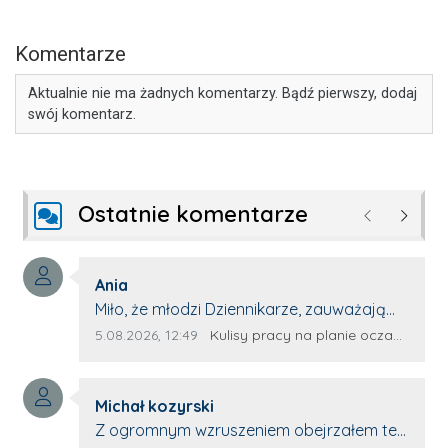
Komentarze
Aktualnie nie ma żadnych komentarzy. Bądź pierwszy, dodaj
swój komentarz.
Ostatnie komentarze
Poprzednie
Następ
Autor komentarza:
Ania
Treść komentarza:
Miło, że młodzi Dziennikarze, zauważają
młode talenty, które dopiero wkraczają
Data dodania komentarza:
Źródło komentarza:
5.08.2026, 12:49
Kulisy pracy na planie oczami młodego filmowca
na rynek pracy. Z niecierpliwością będę
czekała na rozwój kariery Kacpra i kolejny
Autor komentarza:
z nim wywiad, który przeprowadzi Pan
Michał kozyrski
Treść komentarza:
Artur.
Z ogromnym wzruszeniem obejrzałem ten