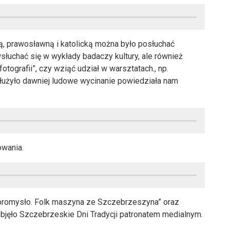
ą, prawosławną i katolicką można było posłuchać
słuchać się w wykłady badaczy kultury, ale również
ografii”, czy wziąć udział w warsztatach., np.
łużyło dawniej ludowe wycinanie powiedziała nam
owania.
oromysło. Folk maszyna ze Szczebrzeszyna” oraz
bjęło Szczebrzeskie Dni Tradycji patronatem medialnym.