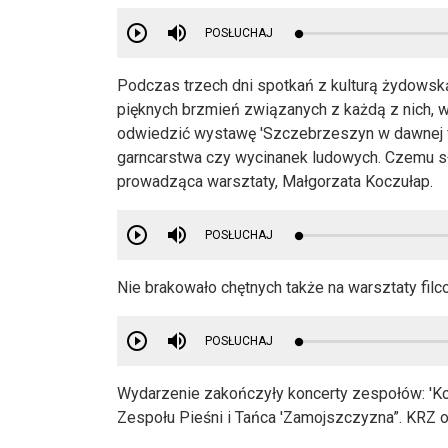
POSŁUCHAJ
Podczas trzech dni spotkań z kulturą żydowsk
pięknych brzmień związanych z każdą z nich, w
odwiedzić wystawę 'Szczebrzeszyn w dawnej fot
garncarstwa czy wycinanek ludowych. Czemu s
prowadząca warsztaty, Małgorzata Koczułap.
POSŁUCHAJ
Nie brakowało chętnych także na warsztaty filc
POSŁUCHAJ
Wydarzenie zakończyły koncerty zespołów: 'K
Zespołu Pieśni i Tańca 'Zamojszczyzna”. KRZ o