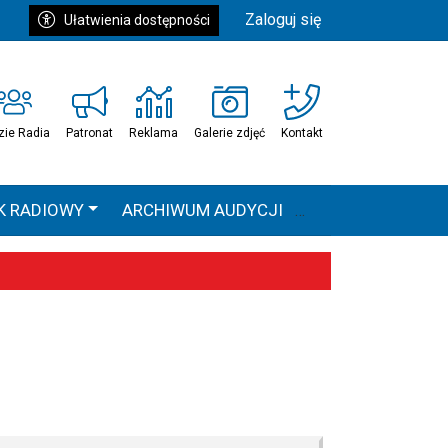
Zaloguj się
Ułatwienia dostępności
zie Radia
Patronat
Reklama
Galerie zdjęć
Kontakt
K RADIOWY
ARCHIWUM AUDYCJI
Ć
HEAVEN TOUR
 statystyki