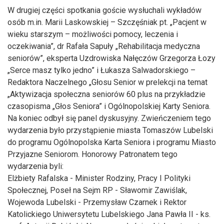
W drugiej części spotkania goście wysłuchali wykładów
osób m.in. Marii Laskowskiej – Szczęśniak pt. „Pacjent w
wieku starszym – możliwości pomocy, leczenia i
oczekiwania”, dr Rafała Sapuły „Rehabilitacja medyczna
seniorów”, eksperta Uzdrowiska Nałęczów Grzegorza Łozy
„Serce masz tylko jedno” i Łukasza Salwadorskiego –
Redaktora Naczelnego „Głosu Senior w prelekcji na temat
„Aktywizacja społeczna seniorów 60 plus na przykładzie
czasopisma „Głos Seniora” i Ogólnopolskiej Karty Seniora.
Na koniec odbył się panel dyskusyjny. Zwieńczeniem tego
wydarzenia było przystąpienie miasta Tomaszów Lubelski
do programu Ogólnopolska Karta Seniora i programu Miasto
Przyjazne Seniorom. Honorowy Patronatem tego
wydarzenia byli:
Elżbiety Rafalska - Minister Rodziny, Pracy I Polityki
Społecznej, Poseł na Sejm RP - Sławomir Zawiślak,
Wojewoda Lubelski - Przemysław Czarnek i Rektor
Katolickiego Uniwersytetu Lubelskiego Jana Pawła II - ks.