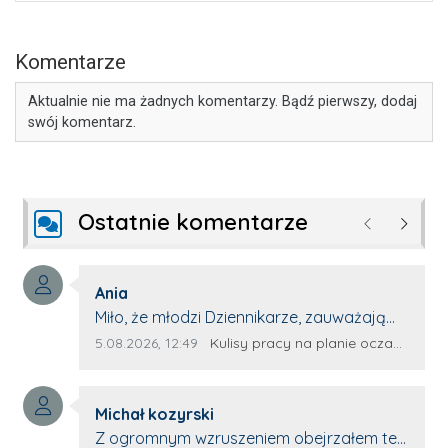
Komentarze
Aktualnie nie ma żadnych komentarzy. Bądź pierwszy, dodaj
swój komentarz.
Ostatnie komentarze
Poprzednie
Następ
Autor komentarza:
Ania
Treść komentarza:
Miło, że młodzi Dziennikarze, zauważają
młode talenty, które dopiero wkraczają
Data dodania komentarza:
Źródło komentarza:
5.08.2026, 12:49
Kulisy pracy na planie oczami młodego filmowca
na rynek pracy. Z niecierpliwością będę
czekała na rozwój kariery Kacpra i kolejny
Autor komentarza:
z nim wywiad, który przeprowadzi Pan
Michał kozyrski
Treść komentarza:
Artur.
Z ogromnym wzruszeniem obejrzałem ten